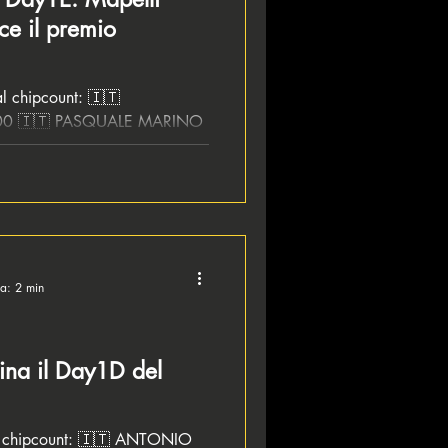
nce il premio
al chipcount: 🇮🇹
00 🇮🇹 PASQUALE MARINO
INI 405.000 🇮🇹...
ra: 2 min
na il Day1D del
ial chipcount: 🇮🇹 ANTONIO