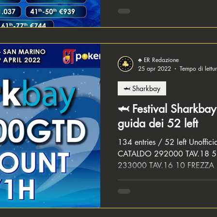
♣️ ER Redazione
25 apr 2022
Tempo di lettu
🦈 Sharkbay
🦈 Festival Sharkbay
guida dei 52 left
134 entries / 52 left Unoffic
CATALDO 292000 TAV.18 5
233000 TAV.16 10 FREZZA