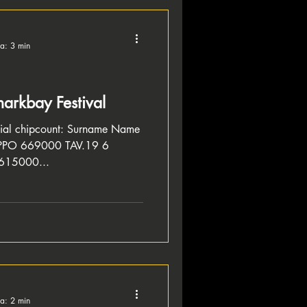
ra: 3 min
arkbay Festival
icial chipcount: Surname Name
LIPPO 669000 TAV.19 6
15000...
ra: 2 min