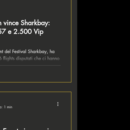
 vince Sharkbay:
157 e 2.500 Vip
t del Festival Sharkbay, ha
 flights disputati che ci hanno
a: 1 min