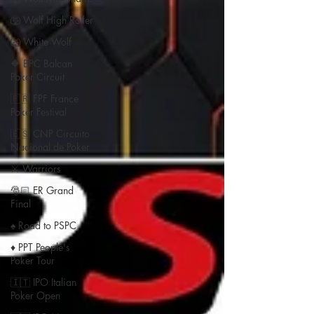
🐺 Wolf High Roller
🐺 White Wolf
🔶 BPC Balcan
Poker Circuit
🇫🇷 FPF France
Poker Festival
🇪🇸 CNP Circuito
Nacional de Poker
⚔️ Warriors
🎅🏻 ER Grand
Final
♠️ Road to PSPC
♦️ PPT People's
Poker Tour
🇮🇹 IPO Italian
Poker Open