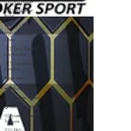
🇮🇹 IPO Master
🇸🇮 Perla Poker
Room
👑 King's Casino
🇸🇲 Giochi Del
Titano
🇱🇮 Gran Casino
Liechtenstein
🇮🇹 Casino di
Sanremo
🎙️ Interviews
📢 Official Releases
🇦🇹 Casino Velden
💍 Wsop Circuit
🏴‍☠️ Pirates' Poker
Treasure
🇪🇺 EPO -