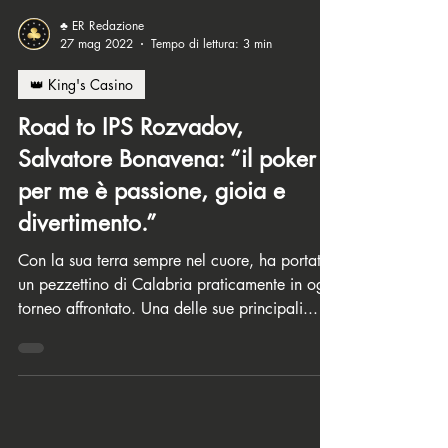
♣️ ER Redazione
27 mag 2022
Tempo di lettura: 3 min
👑 King's Casino
Road to IPS Rozvadov,
Salvatore Bonavena: “il poker
per me è passione, gioia e
divertimento.”
Con la sua terra sempre nel cuore, ha portato
un pezzettino di Calabria praticamente in ogni
torneo affrontato. Una delle sue principali...