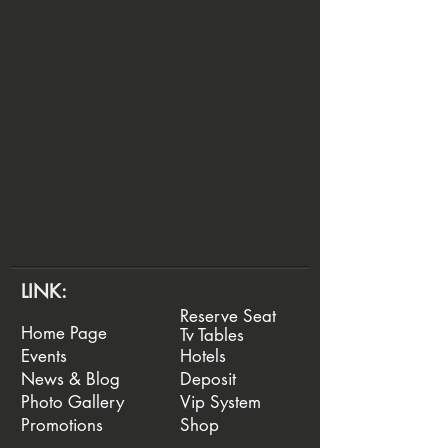
LINK:
Reserve Seat
Home Page
Tv Tables
Events
Hotels
News & Blog
Deposit
Photo Gallery
Vip System
Promotions
Shop