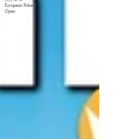
European Poker
Open