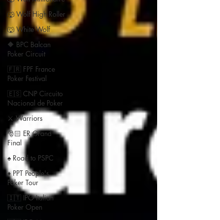
🐺 Wolf High Roller
🐺 White Wolf
🔶 BPC Balcan
Poker Circuit
🇫🇷 FPF France
Poker Festival
🇪🇸 CNP Circuito
Nacional de Poker
⚔️ Warriors
🎅🏻 ER Grand
Final
♠️ Road to PSPC
♦️ PPT People's
Poker Tour
🇮🇹 IPO Italian
Poker Open