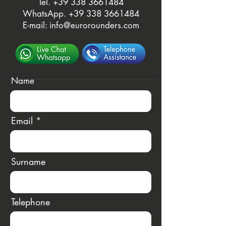
Tel. ‭
+39 338 3661484
WhatsApp.
‭+39 338 3661484‬
E-mail:
info@eurorounders.com
Name
Email
Surname
Telephone