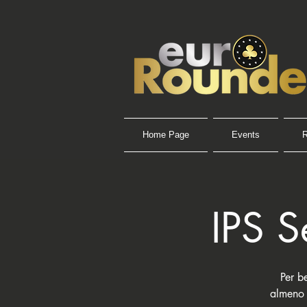
Home Page
Events
R
IPS S
Per b
almeno 3