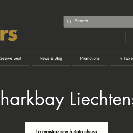
eserve Seat
News & Blog
Promotions
Tv Table
harkbay Liechten
La registrazione è stata chiusa