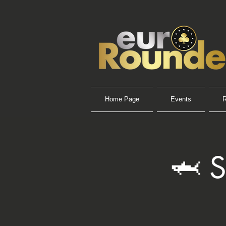
Home Page
Events
R
🦈 S