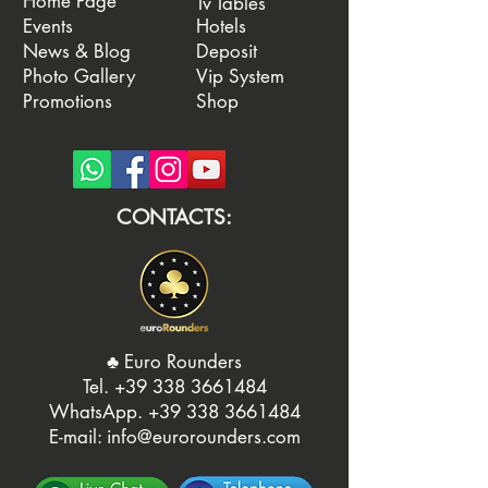
Home Page
Tv Tables
Events
Hotels
News & Blog
Deposit
Photo Gallery
Vip System
Promotions
Shop
CONTACTS:
♣️ Euro Rounders
Tel. ‭
+39 338 3661484
WhatsApp.
‭+39 338 3661484‬
E-mail:
info@eurorounders.com