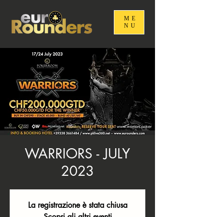
ME
NU
WARRIORS - JULY
2023
La registrazione è stata chiusa
Scopri gli altri eventi