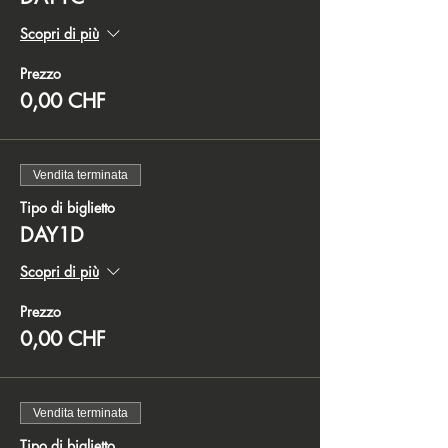
Scopri di più
Prezzo
0,00 CHF
Vendita terminata
Tipo di biglietto
DAY1D
Scopri di più
Prezzo
0,00 CHF
Vendita terminata
Tipo di biglietto