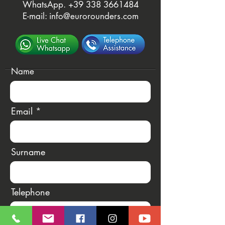
WhatsApp.
‭+39 338 3661484‬
E-mail:
info@eurorounders.com
Name
Email
Surname
Telephone