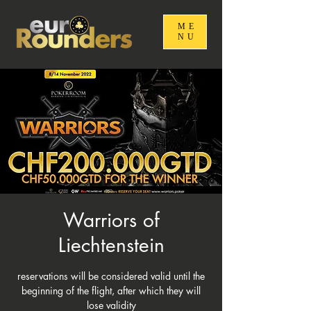
ME
NU
Warriors of
Liechtenstein
reservations will be considered valid until the
beginning of the flight, after which they will
lose validity