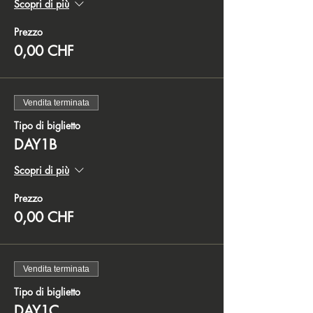
Scopri di più
Prezzo
0,00 CHF
Vendita terminata
Tipo di biglietto
DAY1B
Scopri di più
Prezzo
0,00 CHF
Vendita terminata
Tipo di biglietto
DAY1C