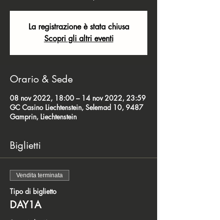
La registrazione è stata chiusa
Scopri gli altri eventi
Orario & Sede
08 nov 2022, 18:00 – 14 nov 2022, 23:59
GC Casino Liechtenstein, Selemad 10, 9487
Gamprin, Liechtenstein
Biglietti
Vendita terminata
Tipo di biglietto
DAY1A