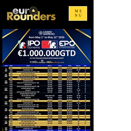
ME
NU