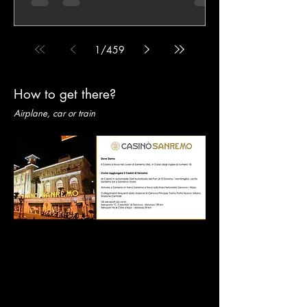
Nutarelli, per tutti “DJ Dave”, presenza
abituale del circuito e volto ben conosciuto da
chi frequenta il grande poker live italiano e
1
/
459
non solo. Ne emerge il ritratto di un festival
che continua a richiamare giocatori, creare
atmosfera e confermarsi come uno degli
How to get there?
eventi più riconoscibili del calendario
nazionale. Con l’inizio del festival sempre più
Airplane, car or train
vicino, l’attesa attorno a IPO Sanremo 202