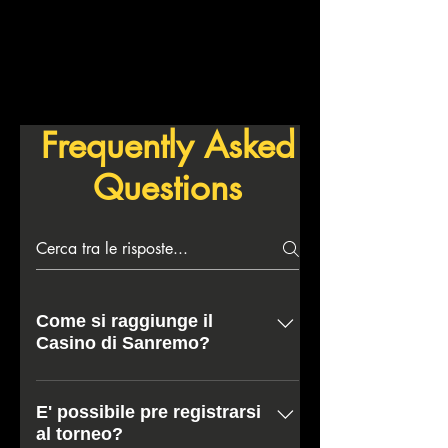
Frequently Asked
Questions
Come si raggiunge il
Casino di Sanremo?
Corso degli Inglesi, 18 18038
Sanremo (IM) Italia AEREO Nizza -
E' possibile pre registrarsi
al torneo?
Francia (65 km - 55 min) Genova