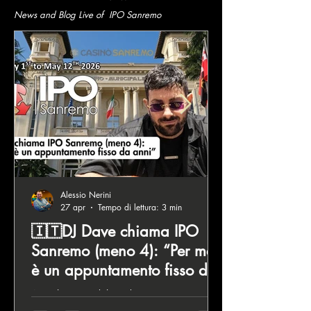
News and Blog Live of IPO Sanremo
Alessio Nerini
27 apr
Tempo di lettura: 3 min
🇮🇹DJ Dave chiama IPO
Sanremo (meno 4): “Per me
è un appuntamento fisso da
anni”
A pochi giorni dal via di IPO Sanremo 2026,
abbiamo raccolto le sensazioni di Davide