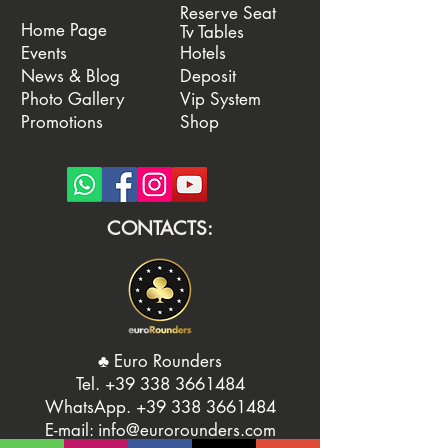
Reserve Seat
Home Page
Tv Tables
Events
Hotels
News & Blog
Deposit
Photo Gallery
Vip System
Promotions
Shop
CONTACTS:
♣️ Euro Rounders
Tel. ‭
+39 338 3661484
WhatsApp.
‭+39 338 3661484‬
E-mail:
info@eurorounders.com