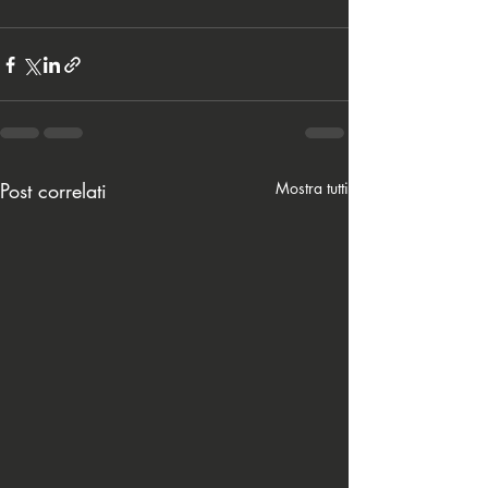
Post correlati
Mostra tutti