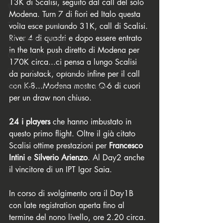
13K di Scalisi, seguito dal call del solo 
🎙️ Interviews
Modena. Turn 7 di fiori ed Italo questa 
📢 Official Releases
volta esce puntando 31K, call di Scalisi. 
River 4 di quadri e dopo essere entrato 
🇦🇹 Casino Velden
in the tank push diretto di Modena per 
💍 Wsop Circuit
170K circa...ci pensa a lungo Scalisi 
🏴‍☠️ Pirates' Poker Treasure
da paristack, optando infine per il call 
con K-8...Modena mostra Q-6 di cuori 
🇪🇺 EPO - European Poker Open
per un draw non chiuso. 
24 i players
 che hanno imbustato in 
questo primo flight. Oltre il già citato 
Scalisi ottime prestazioni per 
Francesco 
Intini
 e 
Silverio Arienzo
. Al Day2 anche 
il vincitore di un IPT Igor Saia. 
In corso di svolgimento ora il Day1B 
con late registration aperta fino al 
termine del nono livello, ore 2.20 circa. 