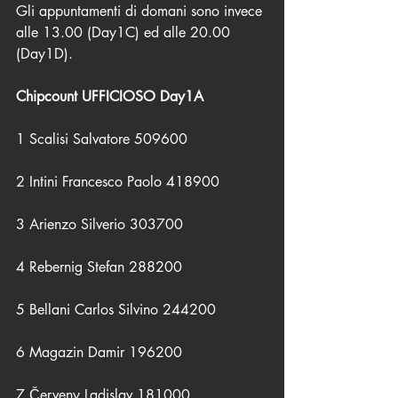
Gli appuntamenti di domani sono invece 
alle 13.00 (Day1C) ed alle 20.00 
(Day1D).
Chipcount UFFICIOSO Day1A
1 Scalisi Salvatore 509600
2 Intini Francesco Paolo 418900
3 Arienzo Silverio 303700
4 Rebernig Stefan 288200
5 Bellani Carlos Silvino 244200
6 Magazin Damir 196200
7 Červeny Ladislav 181000