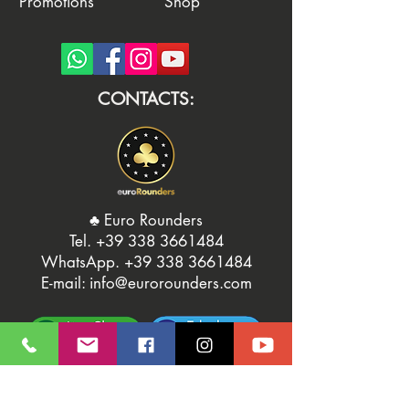
Promotions
Shop
CONTACTS:
♣️ Euro Rounders
Tel. ‭
+39 338 3661484
WhatsApp.
‭+39 338 3661484‬
E-mail:
info@eurorounders.com
Name