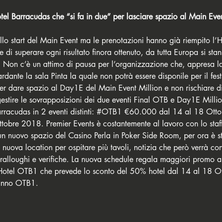
el Barracudas che “si fa in due” per lasciare spazio al Main Even
o start del Main Event ma le prenotazioni hanno già riempito l’Ho
di superare ogni risultato finora ottenuto, da tutta Europa si st
. Non c’è un attimo di pausa per l’organizzazione che, appresa la
dante la sala Pinta la quale non potrà essere disponile per il fest
er dare spazio al Day1E del Main Event Million e non rischiare d
gestire le sovrapposizioni dei due eventi Final OTB e Day1E Million,
racudas in 2 eventi distinti: 
#OTB1
 €60.000 dal 14 al 18 Otto
tobre 2018. Premier Events è costantemente al lavoro con lo staff
 un nuovo spazio del Casino Perla in Poker Side Room, per ora è st
 nuova location per ospitare più tavoli, notizia che però verrà co
sopralloughi e verifiche. La nuova schedule regala maggiori promo a
Hotel OTB1 che prevede lo sconto del 50% hotel dal 14 al 18 O
ranno OTB1.