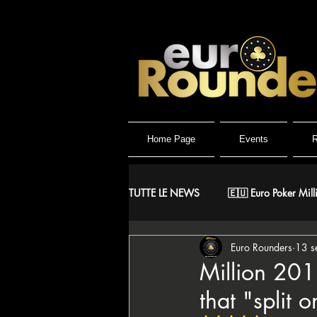
Home Page
Events
R
TUTTE LE NEWS
🇪🇺 Euro Poker Mill
Euro Rounders
13 s
🐺 Wolf Millionaire
🐺 Wolf Hig
Million 201
that "split 
🇪🇸 CNP Circuito Nacional de Poke