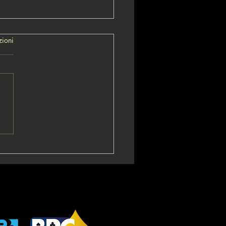
zioni
🇹 Geremia Piscopo è il
o ReMida dopo deal |
 Italiano | Classifica
 vince TTR