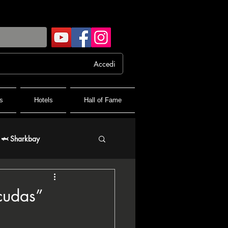
Accedi
s
Hotels
Hall of Fame
🦈 Sharkbay
 FPF France Poker Festival
cudas”
♦️ PPT People's Poker Tour