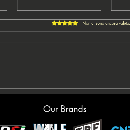
Valutazione 0 stelle su 5.
Non ci sono ancora valuta
🇮🇹Andrea Rocci presenta
🤴🇮
IPO Sanremo: "Boom di
nuov
prenotazioni per l'edizione
Podio
2026; Sanremo non delude
team
mai"
Our Brands