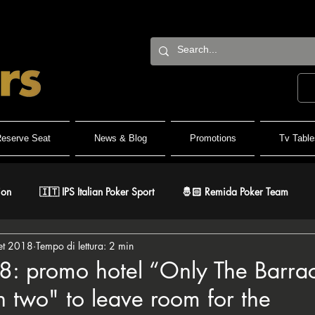
eserve Seat
News & Blog
Promotions
Tv Table
ion
🇮🇹 IPS Italian Poker Sport
🤴🏻 Remida Poker Team
et 2018
Tempo di lettura: 2 min
h Roller
🐺 White Wolf
🔶 BPC Balcan Poker Circuit
🇫
8: promo hotel “Only The Barra
on two" to leave room for the
r
⚔️ Warriors
🎅🏻 ER Grand Final
♠️ Road to PSPC