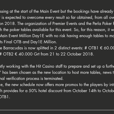
sing at the start of the Main Event but the bookings have already f
 is expected to overcome every result so far obtained, from all ov
ion 2018. The organization of Premier Events and the Perla Poker
h the poker tables available for this event. So, for this reason, it
Main Event Million Day1E with no risk having enough tables to m
nts Final OTB and Day1E Million.
e Barracudas is now splitted in 2 distinct events: # OTB1 € 60.0
# OTB2 € 40.000 Grt from 21 to 22 October 2018.
tly working with the Hit Casino staff to prepare and set up a furth
b” has been chosen as the new location to host more tables, news t
al verification process is terminated.
, the new schedule now offers more promos to the players by int
 provides for a 50% hotel discount from October 14th to Octob
 OTB1. 