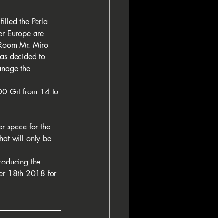
illed the Perla 
er Europe are 
 Room Mr. Miro 
 was decided to 
anage the 
00 Grt from 14 to 
er space for the 
hat will only be 
roducing the 
er 18th 2018 for 