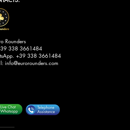
ro Rounders
39 338 3661484‬
tsApp.
‭+39 338 3661484‬
il:
info@eurorounders.com