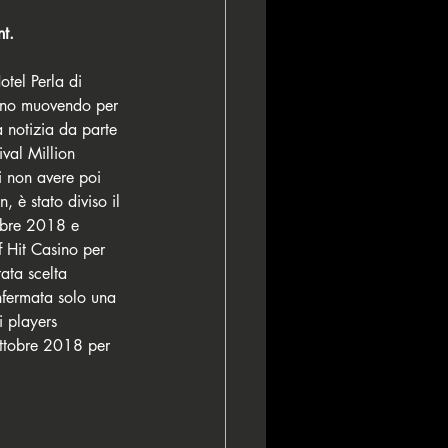
t. 
tel Perla di 
anno muovendo per 
 notizia da parte 
ival Million 
i non avere poi 
 è stato diviso il 
bre 2018 e 
 Hit Casino per 
ata scelta 
nfermata solo una 
i players 
ttobre 2018 per 