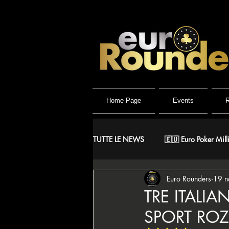
Home Page
Events
R
TUTTE LE NEWS
🇪🇺 Euro Poker Mill
Euro Rounders
19 n
🐺 Wolf Millionaire
🐺 Wolf Hig
TRE ITALIA
SPORT RO
🇪🇸 CNP Circuito Nacional de Poke