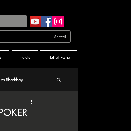
Accedi
s
Hotels
Hall of Fame
🦈 Sharkbay
 FPF France Poker Festival
N POKER
♦️ PPT People's Poker Tour