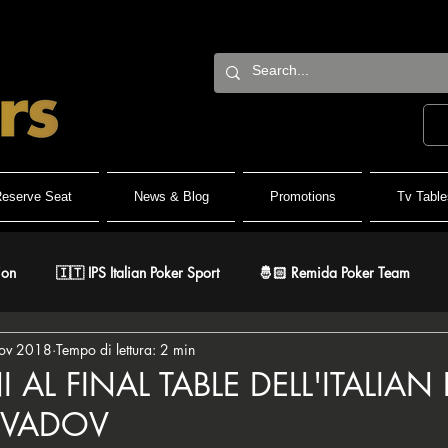
eserve Seat
News & Blog
Promotions
Tv Table
ion
🇮🇹 IPS Italian Poker Sport
🤴🏻 Remida Poker Team
ov 2018
Tempo di lettura: 2 min
h Roller
🐺 White Wolf
🔶 BPC Balcan Poker Circuit
🇫
NI AL FINAL TABLE DELL'ITALIA
ZVADOV
r
⚔️ Warriors
🎅🏻 ER Grand Final
♠️ Road to PSPC