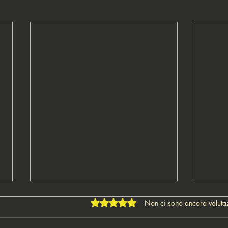
Valutazione 0 stelle su 5.
Non ci sono ancora valuta