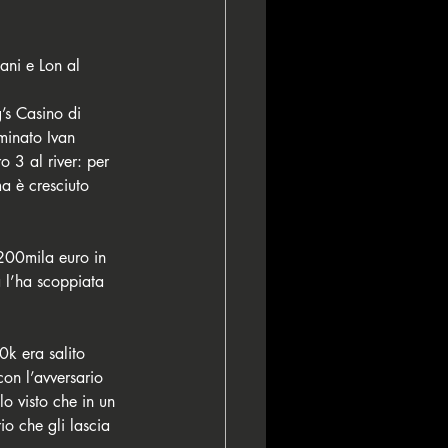
iani e Lon al 
’s Casino di 
minato Ivan 
 3 al river: per 
ma è cresciuto 
 200mila euro in 
a l’ha scoppiata 
0k era salito 
con l’avversario 
o visto che in un 
o che gli lascia 