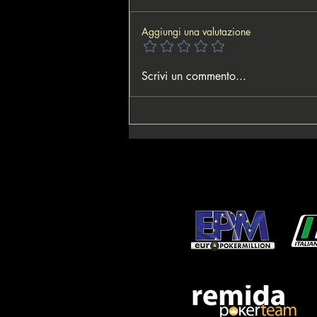
Aggiungi una valutazione
🇮🇹DJ Dave chiama IPO
Scrivi un commento...
Sanremo (meno 4): “Per me è
un appuntamento fisso da
anni”