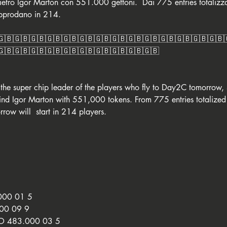
ietro Igor Marton con 551.000 gettoni.  Dai 775 entries totalizz
pprodano in 214.
🇬🇧🇬🇧🇬🇧🇬🇧🇬🇧🇬🇧🇬🇧🇬🇧🇬🇧🇬🇧🇬🇧🇬🇧🇬🇧🇬🇧
🇬🇧🇬🇧🇬🇧🇬🇧🇬🇧🇬🇧🇬🇧🇬🇧🇬🇧🇬🇧
the super chip leader of the players who fly to Day2C tomorrow
ind Igor Marton with 551,000 tokens. From 775 entries totalize
ow will  start in 214 players. 
00 01 5
00 09 9
 483.000 03 5