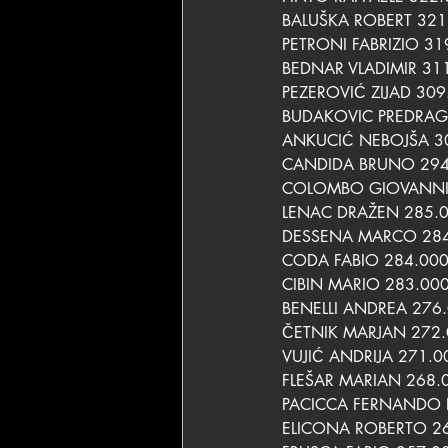
BALUŠKA ROBERT 321
PETRONI FABRIZIO 31
BEDNAR VLADIMIR 31
PEZEROVIĆ ZIJAD 309
BUDAKOVIC PREDRAG 
ANKUCIĆ NEBOJŠA 30
CANDIDA BRUNO 294
COLOMBO GIOVANNI 
LENAC DRAŽEN 285.0
DESSENA MARCO 284
CODA FABIO 284.000
CIBIN MARIO 283.000
BENELLI ANDREA 276.
ČETNIK MARJAN 272.
VUJIĆ ANDRIJA 271.0
FLEŠAR MARIAN 268.
PACICCA FERNANDO 
ELICONA ROBERTO 26