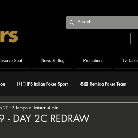
eserve Seat
News & Blog
Promotions
Tv Table
ion
🇮🇹 IPS Italian Poker Sport
🤴🏻 Remida Poker Team
eb 2019
Tempo di lettura: 4 min
h Roller
🐺 White Wolf
🔶 BPC Balcan Poker Circuit
🇫
19 - DAY 2C REDRAW
lle su 5.
r
⚔️ Warriors
🎅🏻 ER Grand Final
♠️ Road to PSPC