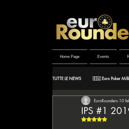
Home Page
Events
R
TUTTE LE NEWS
🇪🇺 Euro Poker Mill
EuroRounders
10 f
🐺 Wolf Millionaire
🐺 Wolf Hig
IPS #1 20
Valutazione NaN ste
🇪🇸 CNP Circuito Nacional de Poke