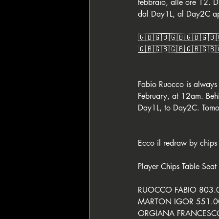
febbraio, alle ore 12. D
dal Day1L, al Day2C a
🇬🇧🇬🇧🇬🇧🇬🇧🇬🇧
🇬🇧🇬🇧🇬🇧🇬🇧🇬🇧
Fabio Ruocco is always 
February, at 12am. Beh
Day1L, to Day2C. Tomorr
Ecco il redraw by chips
Player Chips Table Seat
RUOCCO FABIO 803.0
MARTON IGOR 551.0
ORGIANA FRANCESCO