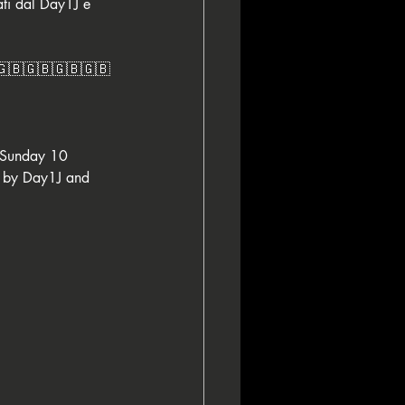
ati dal Day1J e 
🇬🇧🇬🇧🇬🇧🇬🇧
, Sunday 10 
d by Day1J and 