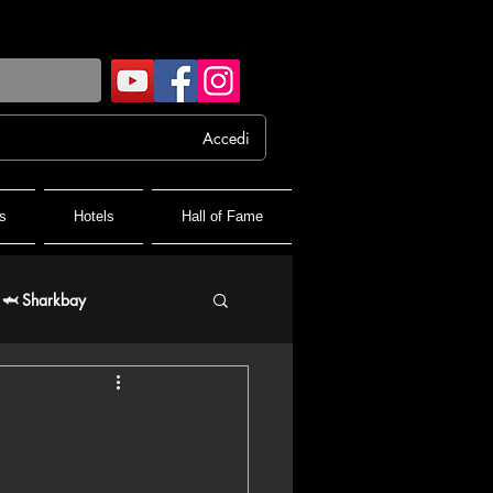
Accedi
s
Hotels
Hall of Fame
🦈 Sharkbay
 FPF France Poker Festival
♦️ PPT People's Poker Tour