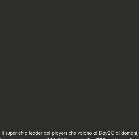
🇹 IPO Master
🇸🇮 Perla Poker Room
👑 King's Casino
🇮🇹 Casino di Sanremo
🎙️ Interviews
📢 Official Releases
oker Treasure
🇪🇺 EPO - European Poker Open
 il super chip leader dei players che volano al Day2C di domani