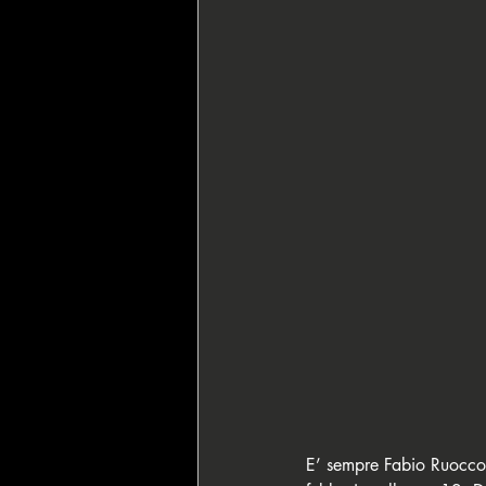
🇮🇹 IPO Italian Poker Open
🇮
🇱🇮 Gran Casino Liechtenstein
💍 Wsop Circuit
🏴‍☠️ Pirates' P
E’ sempre Fabio Ruocco