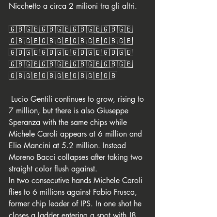
Nicchetto a circa 2 milioni tra gli altri. 
🇬🇧🇬🇧🇬🇧🇬🇧🇬🇧🇬🇧🇬🇧🇬🇧
🇬🇧🇬🇧🇬🇧🇬🇧🇬🇧🇬🇧🇬🇧🇬🇧
🇬🇧🇬🇧🇬🇧🇬🇧🇬🇧🇬🇧🇬🇧🇬🇧
🇬🇧🇬🇧🇬🇧🇬🇧🇬🇧🇬🇧🇬🇧🇬🇧
🇬🇧🇬🇧🇬🇧🇬🇧🇬🇧🇬🇧🇬🇧
 Lucio Gentili continues to grow, rising to 
7 million, but there is also Giuseppe 
Speranza with the same chips while 
Michele Caroli appears at 6 million and 
Elio Mancini at 5.2 million. Instead 
Moreno Bacci collapses after taking two 
straight color flush against.
In two consecutive hands Michele Caroli 
flies to 6 millions against Fabio Frusca, 
former chip leader of IPS. In one shot he 
closes a ladder entering a spot with J8. 