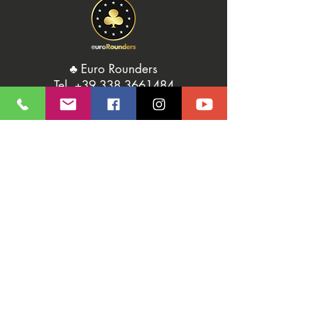
♣️ Euro Rounders
Tel. ‭
+39 338 3661484
WhatsApp.
‭+39 338 3661484‬
E-mail:
info@eurorounders.com
Name
Email
Surname