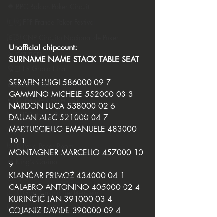
🔶 BPC Balcan Poker Circuit
🇫🇷 FPF France Poker Festival
🇪🇸 CNP Circuito Nacional de Poker
Unofficial chipcount: 
⚔️ Warriors
SURNAME NAME STACK TABLE SEAT
🎅🏻 ER Grand Final
SERAFIN LUIGI 586000 09 7 
♠️ Road to PSPC
GAMMINO MICHELE 552000 03 3 
♦️ PPT People's Poker Tour
NARDON LUCA 538000 02 6 
🇮🇹 IPO Italian Poker Open
DALLAN ALEC 521000 04 7 
MARTUSCIELLO EMANUELE 483000 
🇮🇹 IPO Master
10 1 
🇸🇮 Perla Poker Room
MONTAGNER MARCELLO 457000 10 
👑 King's Casino
9 
KLANČAR PRIMOŽ 434000 04 1 
🇸🇲 Giochi Del Titano
CALABRO ANTONINO 405000 02 4 
🇱🇮 Gran Casino Liechtenstein
KURINČIČ JAN 391000 03 4 
🇮🇹 Casino di Sanremo
COJANIZ DAVIDE 390000 09 4 