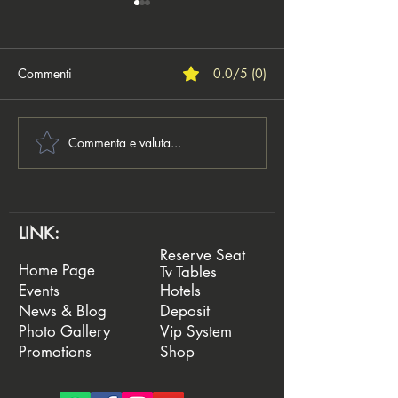
Commenti
0.0/5 (0)
Commenta e valuta...
🇮🇹Podio tutto Italiano al
🇮🇹Gianni Graz
Day1C: Carocci,Oliveri e
prende la testa 
Voltolina chiudono in
testa.
LINK:
Reserve Seat
Home Page
Tv Tables
Events
Hotels
News & Blog
Deposit
Photo Gallery
Vip System
Promotions
Shop