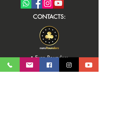
CONTACTS:
♣️ Euro Rounders
Tel. ‭
+39 338 3661484
WhatsApp.
‭+39 338 3661484‬
E-mail:
info@eurorounders.com
Name
Email