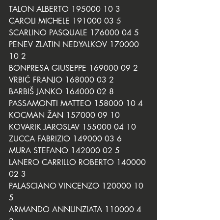
TALON ALBERTO 195000 10 3 
CAROLI MICHELE 191000 03 5 
SCARLINO PASQUALE 176000 04 5 
PENEV ZLATIN NEDYALKOV 170000 
10 2 
BONPRESA GIUSEPPE 169000 09 2 
VRBIĆ FRANJO 168000 03 2 
BARBIŠ JANKO 164000 02 8 
PASSAMONTI MATTEO 158000 10 4 
KOCMAN ŽAN 157000 09 10 
KOVARIK JAROSLAV 155000 04 10 
ZUCCA FABRIZIO 149000 03 6 
MURA STEFANO 142000 02 5 
LANERO CARRILLO ROBERTO 140000 
02 3 
PALASCIANO VINCENZO 120000 10 
5
ARMANDO ANNUNZIATA 110000 4 