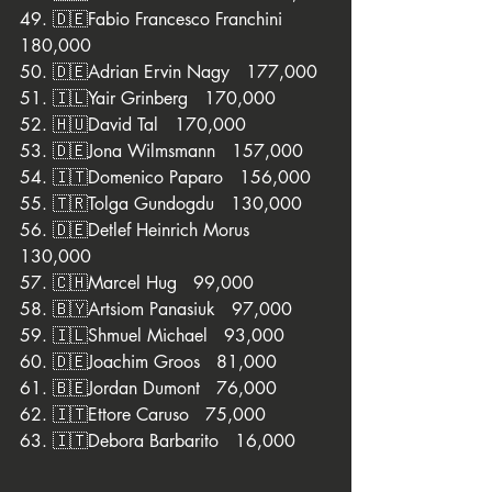
49. 🇩🇪Fabio Francesco Franchini   
180,000
50. 🇩🇪Adrian Ervin Nagy   177,000
51. 🇮🇱Yair Grinberg   170,000
52. 🇭🇺David Tal   170,000
53. 🇩🇪Jona Wilmsmann   157,000
54. 🇮🇹Domenico Paparo   156,000
55. 🇹🇷Tolga Gundogdu   130,000
56. 🇩🇪Detlef Heinrich Morus   
130,000
57. 🇨🇭Marcel Hug   99,000
58. 🇧🇾Artsiom Panasiuk   97,000
59. 🇮🇱Shmuel Michael   93,000
60. 🇩🇪Joachim Groos   81,000
61. 🇧🇪Jordan Dumont   76,000
62. 🇮🇹Ettore Caruso   75,000
63. 🇮🇹Debora Barbarito   16,000