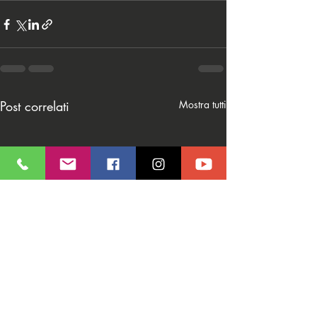
Post correlati
Mostra tutti