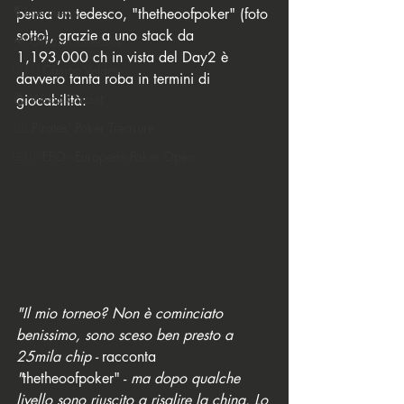
🎙️ Interviews
pensa un tedesco, "thetheoofpoker" (foto 
sotto), grazie a uno stack da 
📢 Official Releases
1,193,000 ch in vista del Day2 è 
🇦🇹 Casino Velden
davvero tanta roba in termini di 
💍 Wsop Circuit
giocabilità:
🏴‍☠️ Pirates' Poker Treasure
🇪🇺 EPO - European Poker Open
"Il mio torneo? Non è cominciato 
benissimo, sono sceso ben presto a 
25mila chip - 
racconta
"
thetheoofpoker" - 
ma dopo qualche 
livello sono riuscito a risalire la china. Lo 