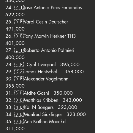
530,000
24. 🇵🇹Jose Antonio Pires Fernandes   
522,000
25. 🇩🇪Varol Cesin Deutscher   
491,000
26. 🇩🇪Tony Marvin Herkner TH3   
401,000
27. 🇮🇹Roberto Antonio Palmieri   
400,000
28. 🇫🇷  Cyril Liverpool   395,000
29. 🇨🇿Tomas Hentschel     368,000
30. 🇩🇪Alexander Vogelmann   
355,000
31. 🇨🇭Atdhe Gashi   350,000
32. 🇩🇪Matthias Kribben   343,000
33. 🇳🇱Kai N Bongers   323,000
34. 🇩🇪Manfred Sicklinger   323,000
35. 🇩🇪Ann Kathrin Moeckel   
311,000