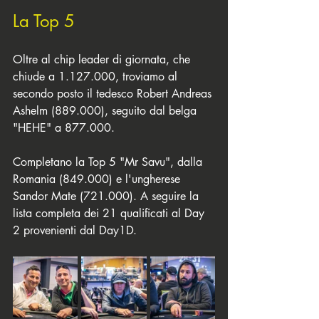
La Top 5 
Oltre al chip leader di giornata, che 
chiude a 1.127.000, troviamo al 
secondo posto il tedesco Robert Andreas 
Ashelm (889.000), seguito dal belga 
"HEHE" a 877.000.
Completano la Top 5 "Mr Savu", dalla 
Romania (849.000) e l'ungherese 
Sandor Mate (721.000). A seguire la 
lista completa dei 21 qualificati al Day 
2 provenienti dal Day1D.