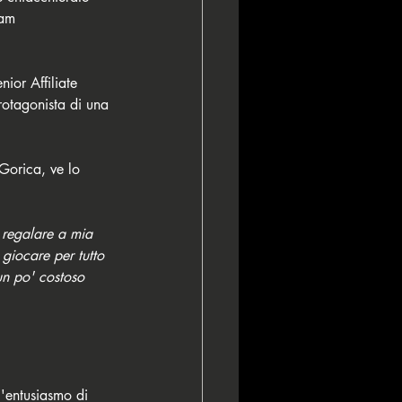
eam 
ior Affiliate 
otagonista di una 
Gorica, ve lo 
 regalare a mia 
giocare per tutto 
un po' costoso 
'entusiasmo di 