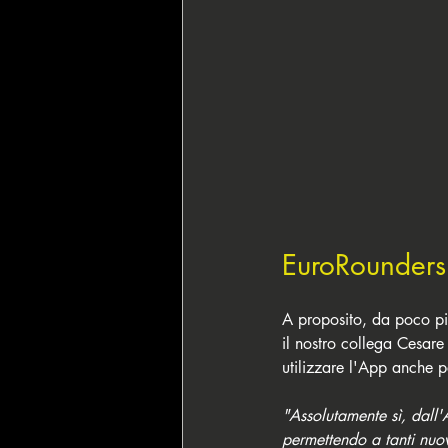
EuroRounders 
A proposito, da poco più
il nostro collega Cesare
utilizzare l'App anche 
"Assolutamente sì, dall'
permettendo a tanti nuo