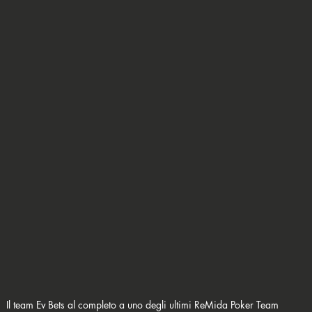
Il team Ev Bets al completo a uno degli ultimi ReMida Poker Team