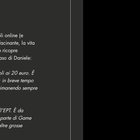
i online (e 
acinante, la vita 
 ricopre 
caso di Daniele:
oli ai 20 euro. È 
: in breve tempo 
 rimanendo sempre 
l'EPT. È da 
r parte di Game 
ltre grosse 