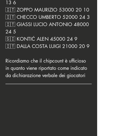
13 6 
🇮🇹 ZOPPO MAURIZIO 53000 20 10 
🇮🇹 CHECCO UMBERTO 52000 24 3 
🇮🇹 GIASSI LUCIO ANTONIO 48000 
24 5 
🇸🇮 KONTIĆ ALEN 45000 24 9 
🇮🇹 DALLA COSTA LUIGI 21000 20 9
Ricordiamo che il chipcount è ufficioso 
in quanto viene riportato come indicato 
da dichiarazione verbale dei giocatori