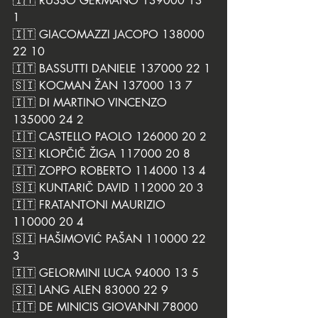
🇮🇹 RUSSO GERMANO 139000 13 
1 
🇮🇹 GIACOMAZZI JACOPO 138000 
22 10 
🇮🇹 BASSUTTI DANIELE 137000 22 1 
🇸🇮 KOCMAN ŽAN 137000 13 7 
🇮🇹 DI MARTINO VINCENZO 
135000 24 2 
🇮🇹 CASTELLO PAOLO 126000 20 2 
🇸🇮 KLOPČIČ ŽIGA 117000 20 8 
🇮🇹 ZOPPO ROBERTO 114000 13 4 
🇸🇮 KUNTARIČ DAVID 112000 20 3 
🇮🇹 FRATANTONI MAURIZIO 
110000 20 4 
🇸🇮 HAŠIMOVIĆ PAŠAN 110000 22 
3 
🇮🇹 GELORMINI LUCA 94000 13 5 
🇸🇮 LANG ALEN 83000 22 9 
🇮🇹 DE MINICIS GIOVANNI 78000 