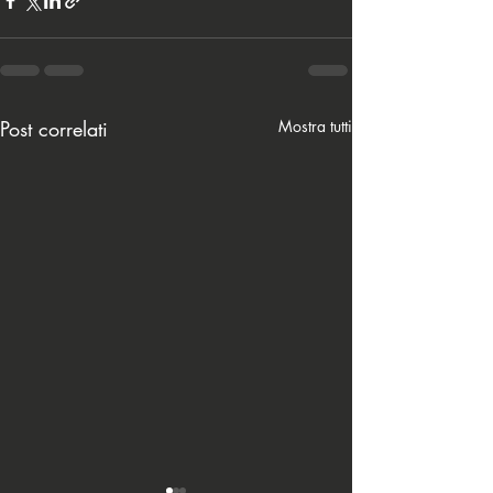
Post correlati
Mostra tutti