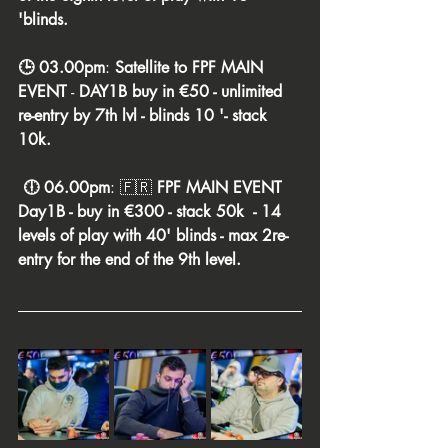
'blinds.
🕒 03.00pm
: 
Satellite to FPF MAIN 
EVENT
 - 
DAY1B buy in €50 - unlimited 
re-entry by 7th lvl - blinds 10 '- stack 
10k.
 🕕 06.00pm
: 🇫🇷 
FPF MAIN EVENT 
Day1B - buy in €300 - stack 50k  - 14 
levels of play with 40' blinds - max 2re-
entry for the end of the 9th level.