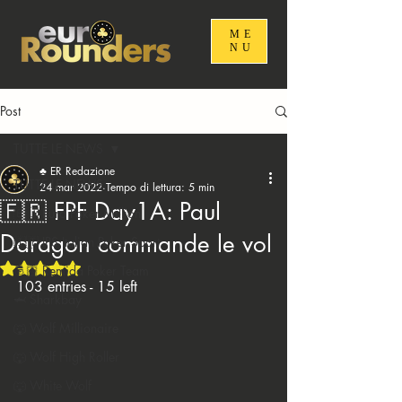
ME
NU
Post
TUTTE LE NEWS
♣️ ER Redazione
TUTTE LE NEWS
24 mar 2022
Tempo di lettura: 5 min
🇫🇷 FPF Day1A: Paul
🇪🇺 Euro Poker Million
Daragon commande le vol
🇮🇹 IPS Italian Poker Sport
Valutazione NaN stelle su 5.
🤴🏻 Remida Poker Team
103 entries - 15 left 
🦈 Sharkbay
🐺 Wolf Millionaire
🐺 Wolf High Roller
🐺 White Wolf