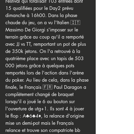
Festival qui totalisait 103 entrées dont 
15 qualifiées pour le Day2 prévu 
dimanche à 16h00. Dans la phase 
chaude du jeu, on a vu l'Italien 🇮🇹 
Massimo De Giorgi s'imposer sur le 
terrain grâce au coup qu'il a remporté 
avec JJ vs TT, remportant un pot de plus 
de 350k jetons. On l'a retrouvé à la 
quatrième place avec un tapis de 503 
000 jetons grâce à quelques pots 
remportés lors de l'action dans l'arène 
du poker. Au lieu de cela, dans la phase 
finale, le Français 🇫🇷 Paul Daragon a 
complètement changé de braquet 
lorsqu'il a joué le 6 au bouton sur 
l'ouverture de utg+1. Ils sont 4 à jouer 
le flop : A♣️6♣️4♦️, la relance d'origine 
mise un demi-pot mais le Français 
relance et trouve son compatriote bb 