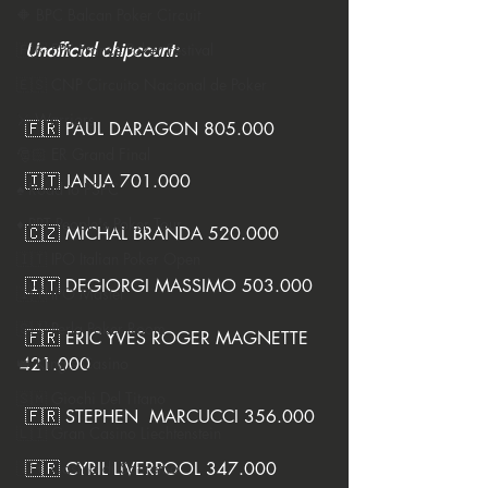
🔶 BPC Balcan Poker Circuit
 Unofficial chipcount: 
🇫🇷 FPF France Poker Festival
🇪🇸 CNP Circuito Nacional de Poker
⚔️ Warriors
 🇫🇷 PAUL DARAGON 805.000
🎅🏻 ER Grand Final
 🇮🇹 JANJA 701.000
♠️ Road to PSPC
♦️ PPT People's Poker Tour
 🇨🇿 MICHAL BRANDA 520.000
🇮🇹 IPO Italian Poker Open
 🇮🇹 DEGIORGI MASSIMO 503.000
🇮🇹 IPO Master
🇸🇮 Perla Poker Room
 🇫🇷 ERIC YVES ROGER MAGNETTE 
421.000
👑 King's Casino
🇸🇲 Giochi Del Titano
 🇫🇷 STEPHEN  MARCUCCI 356.000
🇱🇮 Gran Casino Liechtenstein
 🇫🇷 CYRIL LIVERPOOL 347.000
🇮🇹 Casino di Sanremo