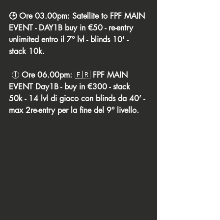
🕒 Ore 03.00pm: Satellite to FPF MAIN 
EVENT - DAY1B buy in €50 - re-entry 
unlimited entro il 7° lvl - blinds 10' - 
stack 10k.
 🕕 
Ore 06.00pm: 
🇫🇷 
FPF MAIN 
EVENT Day1B - buy in €300 - stack 
50k - 14 lvl di gioco con blinds da 40’ - 
max 2re-entry per la fine del 9° livello. 