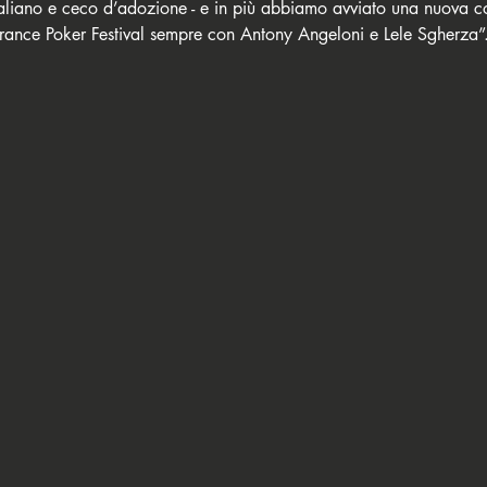
aliano e ceco d’adozione - e in più abbiamo avviato una nuova c
France Poker Festival sempre con Antony Angeloni e Lele Sgherza”