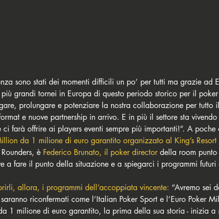
enza sono stati dei momenti difficili un po’ per tutti ma grazie ad
 i più grandi tornei in Europa di questo periodo storico per il poker
are, prolungare e potenziare la nostra collaborazione per tutto 
format e nuove partnership in arrivo. E in più il settore sta vivendo
e ci farà offrire ai players eventi sempre più importanti!”. A poche
illion da 1 milione di euro garantito organizzato al King’s Resor
 Rounders, è 
Federico Brunato, il poker director 
della room punto 
ve a fare il punto della situazione e a spiegarci i programmi futuri
irli, allora, i programmi dell’accoppiata vincente: 
“Avremo sei d
e saranno riconfermati come l’Italian Poker Sport e l’Euro Poker Mi
a 1 milione di euro garantito, la prima della sua storia - inizia a