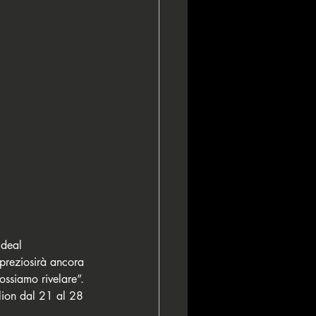
 deal 
mpreziosirà ancora 
ossiamo rivelare”. 
llion dal 21 al 28 