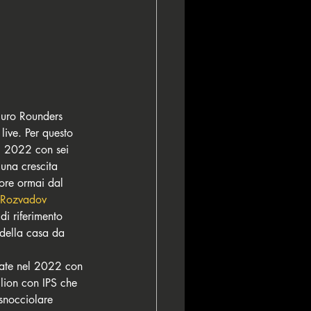
 Euro Rounders 
 live. Per questo 
il 2022 con sei 
 una crescita 
 ore ormai dal 
t Rozvadov 
di riferimento 
 della casa da 
ate nel 2022 con 
llion con IPS che 
 snocciolare 