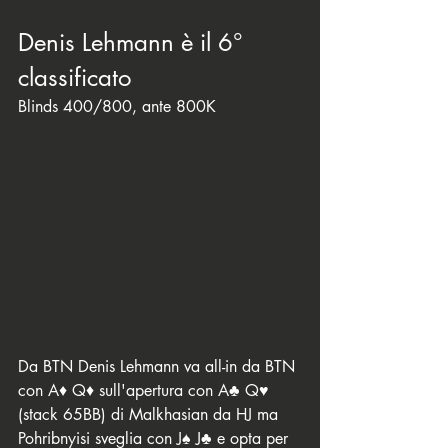
Denis Lehmann è il 6° 
classificato
Blinds 400/800, ante 800K
Da BTN Denis Lehmann va all-in da BTN 
con A♦️ Q♦️ sull'apertura con A♣️ Q♥️ 
(stack 65BB) di Malkhasian da HJ ma 
Pohribnyisi sveglia con J♠️ J♣️ e opta per 