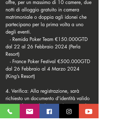
offre, per un massimo di 10 camere, due 
notti di alloggio gratuito in camera 
matrimoniale o doppia agli idonei che 
partecipano per la prima volta a uno 
degli eventi.
   - Remida Poker Team €150.000GTD 
dal 22 al 26 Febbraio 2024 (Perla 
Resort) 
   - France Poker Festival €500.000GTD 
dal 26 Febbraio al 4 Marzo 2024 
(King’s Resort)
4. Verifica: Alla registrazione, sarà 
richiesto un documento d'identità valido 
per confermare l'identità e l'assenza di 
precedenti soggiorni nelle due location.
5. Limitazioni: L'offerta è soggetta a 
disponibilità e potrebbe richiedere la 