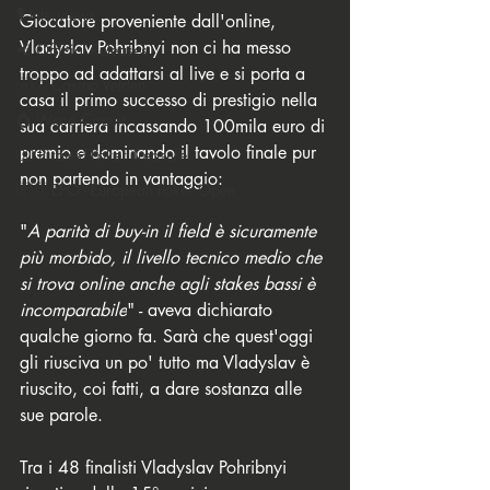
🎙️ Interviews
Giocatore proveniente dall'online, 
Vladyslav Pohribnyi non ci ha messo 
📢 Official Releases
troppo ad adattarsi al live e si porta a 
🇦🇹 Casino Velden
casa il primo successo di prestigio nella 
💍 Wsop Circuit
sua carriera incassando 100mila euro di 
premio e dominando il tavolo finale pur 
🏴‍☠️ Pirates' Poker Treasure
non partendo in vantaggio:
🇪🇺 EPO - European Poker Open
"
A parità di buy-in il field è sicuramente 
più morbido, il livello tecnico medio che 
si trova online anche agli stakes bassi è 
incomparabile
" - aveva dichiarato 
qualche giorno fa. Sarà che quest'oggi 
gli riusciva un po' tutto ma 
Vladyslav è 
riuscito, coi fatti, a dare sostanza alle 
sue parole.
Tra i 48 finalisti 
Vladyslav Pohribnyi 