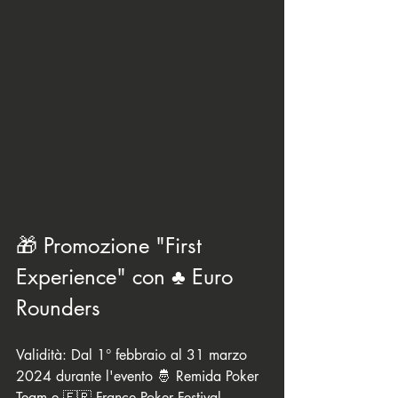
🎁 Promozione "First 
Experience" con ♣️ Euro 
Rounders
Validità: Dal 1° febbraio al 31 marzo 
2024 durante l'evento 🤴 Remida Poker 
Team e 🇫🇷 France Poker Festival.