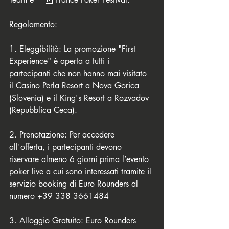
Regolamento:
1. Eleggibilità: La promozione "First 
Experience" è aperta a tutti i 
partecipanti che non hanno mai visitato 
il Casino Perla Resort a Nova Gorica 
(Slovenia) e il King's Resort a Rozvadov 
(Repubblica Ceca).
2. Prenotazione: Per accedere 
all'offerta, i partecipanti devono 
riservare almeno 6 giorni prima l’evento 
poker live a cui sono interessati tramite il 
servizio booking di Euro Rounders al 
numero +39 338 3661484
3. Alloggio Gratuito: Euro Rounders 