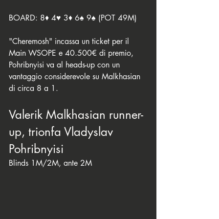
BOARD: 8♦️ 4♥️ 3♦️ 6♠️ 9♠️ (POT 49M)
"Cheremosh" incassa un ticket per il 
Main WSOPE e 40.500€ di premio, 
Pohribnyisi va al heads-up con un 
vantaggio considerevole su Malkhasian 
di circa 8 a 1. 
Valerik Malkhasian runner-
up, trionfa Vladyslav 
Pohribnyisi 
Blinds 1M/2M, ante 2M