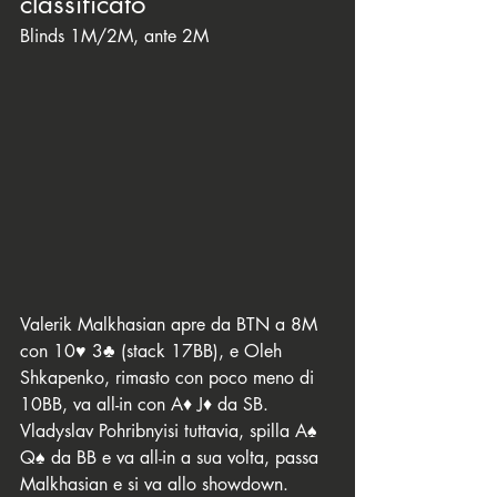
classificato
Blinds 1M/2M, ante 2M
Valerik Malkhasian apre da BTN a 8M 
con 10♥️ 3♣️ (stack 17BB), e Oleh 
Shkapenko, rimasto con poco meno di 
10BB, va all-in con A♦️ J♦️ da SB. 
Vladyslav Pohribnyisi tuttavia, spilla A♠️ 
Q♠️ da BB e va all-in a sua volta, passa 
Malkhasian e si va allo showdown.