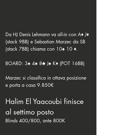
Da HJ Denis Lehmann va all-in con A♦️ J♦️ 
(stack 9BB) e Sebastian Marzec da SB 
(stack 7BB) chiama con 10♠️ 10 ♦️.
BOARD: 3♠️ 4♠️ 8♣️ J♠️ K♦️ (POT 16BB)
Marzec si classifica in ottava posizione 
e porta a casa 9.850€
Halim El Yaacoubi finisce 
al settimo posto
Blinds 400/800, ante 800K