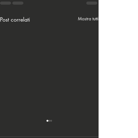
Post correlati
Mostra tutti