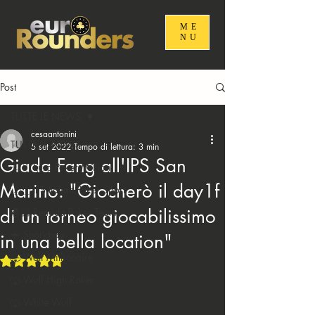
ME
NU
Post
TUTTE LE NEWS
cesaantonini
TUTTE LE NEWS
5 set 2022
Tempo di lettura: 3 min
Giada Fang all'IPS San
🇪🇺 Euro Poker Million
Marino: "Giocherò il day1f
🇮🇹 IPS Italian Poker Sport
di un torneo giocabilissimo
🤴🏻 Remida Poker Team
🦈 Sharkbay
in una bella location"
🐺 Wolf Millionaire
Valutazione NaN stelle su 5.
🐺 Wolf High Roller
🐺 White Wolf