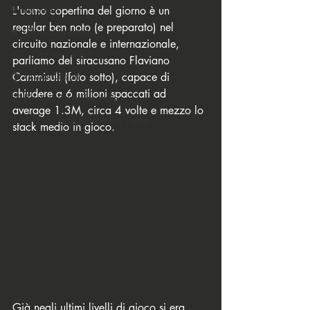
🎙️ Interviews
L'uomo copertina del giorno è un 
regular ben noto (e preparato) nel 
📢 Official Releases
circuito nazionale e internazionale, 
🇦🇹 Casino Velden
parliamo del siracusano Flaviano 
💍 Wsop Circuit
Cammisuli (foto sotto), capace di 
chiudere a 6 milioni spaccati ad 
🏴‍☠️ Pirates' Poker Treasure
average 1.3M, circa 4 volte e mezzo lo 
🇪🇺 EPO - European Poker Open
stack medio in gioco.
Già negli ultimi livelli di gioco si era 