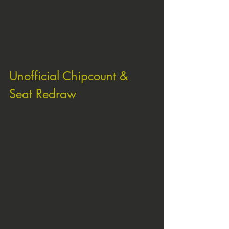
Unofficial Chipcount & 
Seat Redraw 