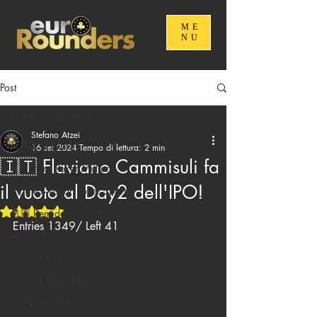
ME
NU
Post
TUTTE LE NEWS
Stefano Atzei
TUTTE LE NEWS
16 set 2024
Tempo di lettura: 2 min
🇮🇹 Flaviano Cammisuli fa
🇪🇺 Euro Poker Million
il vuoto al Day2 dell'IPO!
🇮🇹 IPS Italian Poker Sport
Valutazione NaN stelle su 5.
🤴🏻 Remida Poker Team
Entries 1349/ Left 41
🦈 Sharkbay
🐺 Wolf Millionaire
🐺 Wolf High Roller
🐺 White Wolf