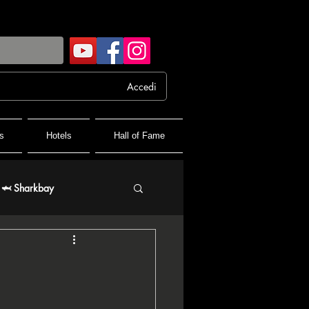
Accedi
s
Hotels
Hall of Fame
🦈 Sharkbay
 FPF France Poker Festival
♦️ PPT People's Poker Tour