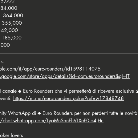
425,000
 384,000
m  364,000
I"  355,000
 342,000
itze"  185,000
0,000
s:
pple.com/it/app/euro-rounders/id1598114075
y.google.com/store/apps/details?id=com.eurorounders&gl=IT
 canale ♣️ Euro Rounders che vi permetterà di ricevere esclusive 
eventi: 
https://m.me/eurorounders.poker?ref=w17848748
://chat.whatsapp.com/LyaMnSanFhVLXeP0io4jHc
poker lovers 