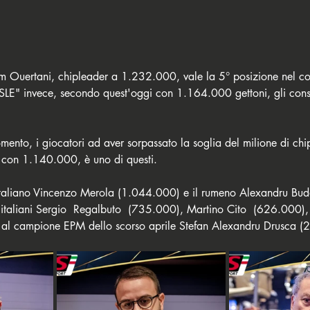
m Ouertani, chipleader a 1.232.000, vale la 5° posizione nel cou
LE" invece, secondo quest'oggi con 1.164.000 gettoni, gli conse
ento, i giocatori ad aver sorpassato la soglia del milione di chi
t con 1.140.000, è uno di questi.
italiano Vincenzo Merola (1.044.000) e il rumeno Alexandru Bu
i italiani Sergio  Regalbuto  (735.000), Martino Cito  (626.000
e al campione EPM dello scorso aprile Stefan Alexandru Drusca (