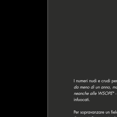
I numeri nudi e crudi pe
da meno di un anno, ma p
neanche alle WSOPE
" 
infuocati.
Per sopravanzare un fiel