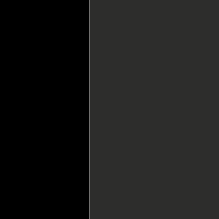
🇮🇹 IPO Italian Poker Open
🇮
🇱🇮 Gran Casino Liechtenstein
💍 Wsop Circuit
🏴‍☠️ Pirates' P