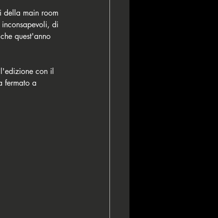
li della main room 
 inconsapevoli, di 
 che quest'anno 
l'edizione con il 
a fermato a 