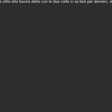
e oltre alla buona stella con le due carte ci sa fare per davvero, 