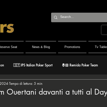
eserve Seat
News & Blog
Promotions
Tv Table
ion
🇮🇹 IPS Italian Poker Sport
🤴🏻 Remida Poker Team
 2024
Tempo di lettura: 5 min
h Roller
🐺 White Wolf
🔶 BPC Balcan Poker Circuit
🇫
 Ouertani davanti a tutti al Da
lle su 5.
r
⚔️ Warriors
🎅🏻 ER Grand Final
♠️ Road to PSPC