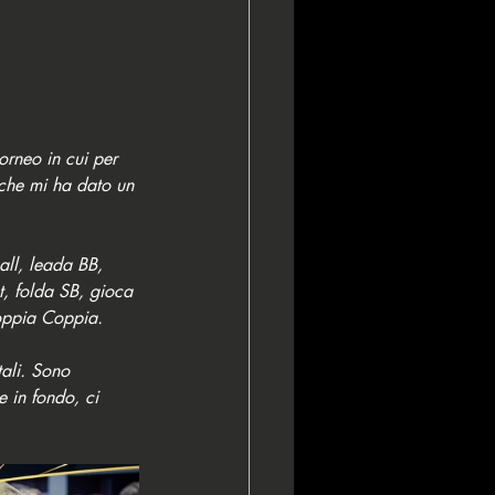
rneo in cui per 
che mi ha dato un 
all, leada BB, 
t, folda SB, gioca 
oppia Coppia. 
tali. Sono 
 in fondo, ci 