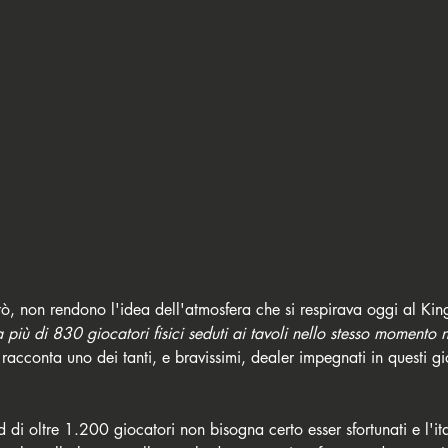
rò, non rendono l'idea dell'atmosfera che si respirava oggi al King
iù di 830 giocatori fisici seduti ai tavoli nello stesso momento no
- racconta uno dei tanti, e bravissimi, dealer impegnati in questi g
d di oltre 1.200 giocatori non bisogna certo esser sfortunati e l'i