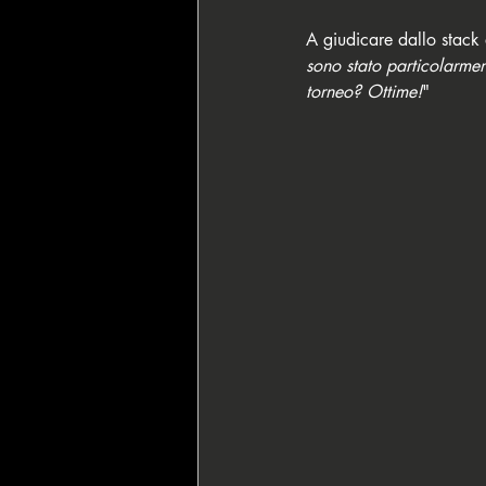
A giudicare dallo stack 
sono stato particolarmen
torneo? Ottime!
"