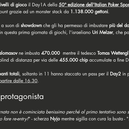
ivelli di gioco
 il Day1A della 
50° edizione dell'Italian Poker Spor
count grazie ad un monster stack da 
1.138.000 gettoni
.
 a suon di 
showdown
 che gli ha permesso di imbustare 
più del d
in questa prima giornata di giochi, l'israeliano 
Uri Melzer
, che po
alomasov
 ne imbusta 
470.000
  mentre il tedesco 
Tomas Wettengl
lind di distanza per via delle
 455.000 chip
 accumulate a fine D
anti totali
, soltanto in 11 hanno staccato un pass per il 
Day2
 in
partire dalle 16.30
.
 protagonista
rnata non è cominciata benissimo perché al primo tentativo sono s
 fare re-entry!
" - scherza 
Nyjo
 mentre sigilla con cura la busta - "