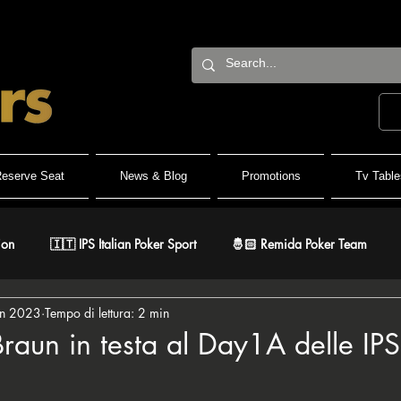
eserve Seat
News & Blog
Promotions
Tv Table
ion
🇮🇹 IPS Italian Poker Sport
🤴🏻 Remida Poker Team
en 2023
Tempo di lettura: 2 min
h Roller
🐺 White Wolf
🔶 BPC Balcan Poker Circuit
🇫
raun in testa al Day1A delle IPS
lle su 5.
r
⚔️ Warriors
🎅🏻 ER Grand Final
♠️ Road to PSPC