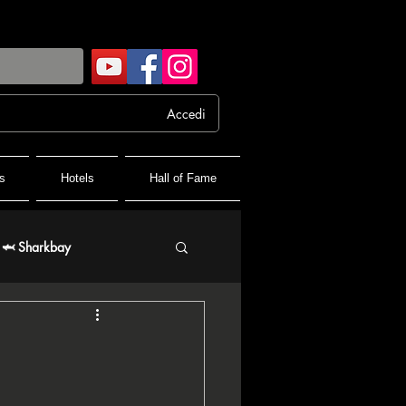
Accedi
s
Hotels
Hall of Fame
🦈 Sharkbay
 FPF France Poker Festival
♦️ PPT People's Poker Tour