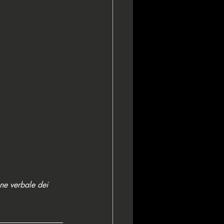
ne verbale dei 