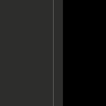
🇸🇲 Giochi Del Titano
🇦🇹 Casino Velden