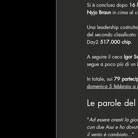
Si è concluso dopo 
16 l
Nyjo Braun 
in cima al 
Una leadership costruita
del secondo classficato 
Day2 
517.000 chip
.
A seguire il ceco 
Igor S
segue a poco più di un b
In totale, sui 
79 partecip
domenica 5 febbraio a 
Le parole del
"
Ad essere onesti la gio
con due Assi e ho dovuto
il vento è cambiato...
"