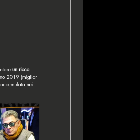
ntare 
un ricco 
gno 2019 (miglior 
no accumulato nei 