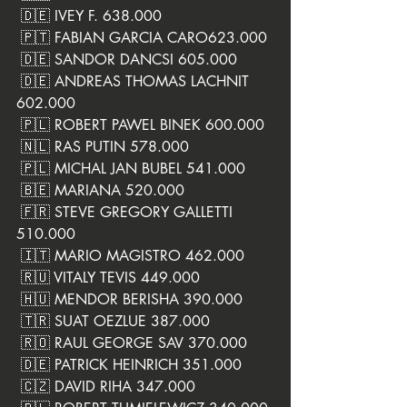
 🇩🇪 IVEY F. 638.000
 🇵🇹 FABIAN GARCIA CARO623.000
 🇩🇪 SANDOR DANCSI 605.000
 🇩🇪 ANDREAS THOMAS LACHNIT 
602.000
 🇵🇱 ROBERT PAWEL BINEK 600.000
 🇳🇱 RAS PUTIN 578.000
 🇵🇱 MICHAL JAN BUBEL 541.000
 🇧🇪 MARIANA 520.000
 🇫🇷 STEVE GREGORY GALLETTI 
510.000
 🇮🇹 MARIO MAGISTRO 462.000
 🇷🇺 VITALY TEVIS 449.000
 🇭🇺 MENDOR BERISHA 390.000
 🇹🇷 SUAT OEZLUE 387.000
 🇷🇴 RAUL GEORGE SAV 370.000
 🇩🇪 PATRICK HEINRICH 351.000
 🇨🇿 DAVID RIHA 347.000