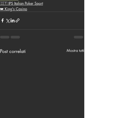
🇮🇹 IPS Italian Poker Sport
👑 King's Casino
Post correlati
Mostra tutti