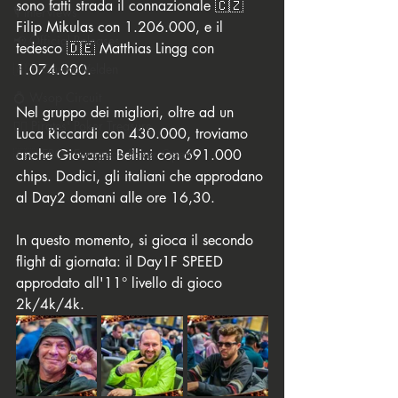
sono fatti strada il connazionale 🇨🇿
🎙️ Interviews
Filip Mikulas con 1.206.000, e il 
📢 Official Releases
tedesco 🇩🇪 Matthias Lingg con 
🇦🇹 Casino Velden
1.074.000. 
💍 Wsop Circuit
Nel gruppo dei migliori, oltre ad un 
🏴‍☠️ Pirates' Poker Treasure
Luca Riccardi con 430.000, troviamo 
🇪🇺 EPO - European Poker Open
anche Giovanni Bellini con 691.000 
chips. Dodici, gli italiani che approdano 
al Day2 domani alle ore 16,30.
In questo momento, si gioca il secondo 
flight di giornata: il Day1F SPEED 
approdato all'11° livello di gioco 
2k/4k/4k. 