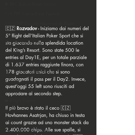
🔶 BPC Balcan Poker Circuit
🇫🇷 FPF France Poker Festival
🇪🇸 CNP Circuito Nacional de Poker
🇨🇿 
Rozvadov - 
Iniziamo dai numeri del 
⚔️ Warriors
5° flight dell’Italian Poker Sport che si 
🎅🏻 ER Grand Final
sta giocando nella splendida location 
del King’s Resort. Sono state 500 le 
♠️ Road to PSPC
entries al Day1E, per un totale parziale 
♦️ PPT People's Poker Tour
di 1.637 entries raggiunte finora, con 
🇮🇹 IPO Italian Poker Open
178 giocatori unici che si sono 
guadagnati il pass per il Day2. Invece, 
🇮🇹 IPO Master
quest’oggi 55 left sono riusciti ad 
🇸🇮 Perla Poker Room
approdare al secondo step. 
👑 King's Casino
Il più bravo è stato il ceco 🇨🇿 
🇸🇲 Giochi Del Titano
Hovhannes Asatrjan, ha chiuso in testa 
🇱🇮 Gran Casino Liechtenstein
al count grazie ad uno monster stack da 
🇮🇹 Casino di Sanremo
2.400.000 chips. Alle sue spalle, si 