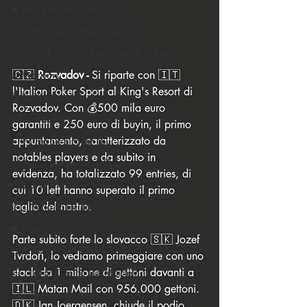
🔶 BPC Balcan Poker Circuit
🇫🇷 FPF France Poker Festival
🇪🇸 CNP Circuito Nacional de Poker
🇨🇿 
Rozvadov - 
Si riparte con 🇮🇹 
⚔️ Warriors
l'Italian Poker Sport al King's Resort di 
🎅🏻 ER Grand Final
Rozvadov. Con 💰500 mila euro 
♠️ Road to PSPC
garantiti e 250 euro di buyin, il primo 
appuntamento, caratterizzato da 
♦️ PPT People's Poker Tour
notables players e da subito in 
🇮🇹 IPO Italian Poker Open
evidenza, ha totalizzato 99 entries, di 
🇮🇹 IPO Master
cui 10 left hanno superato il primo 
taglio del nastro. 
🇸🇮 Perla Poker Room
👑 King's Casino
Parte subito forte lo slovacco 🇸🇰 Jozef 
🇸🇲 Giochi Del Titano
Tvrdoň, lo vediamo primeggiare con uno 
stack da 1 milione di gettoni davanti a 
🇱🇮 Gran Casino Liechtenstein
🇮🇱 Matan Mail con 956.000 gettoni. 
🇮🇹 Casino di Sanremo
🇩🇰 Jan Joergensen, chiude il podio 