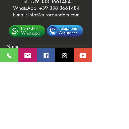
Tel. ‭
+39 338 3661484
WhatsApp.
‭+39 338 3661484‬
E-mail:
info@eurorounders.com
Name
Email
Surname
Telephone