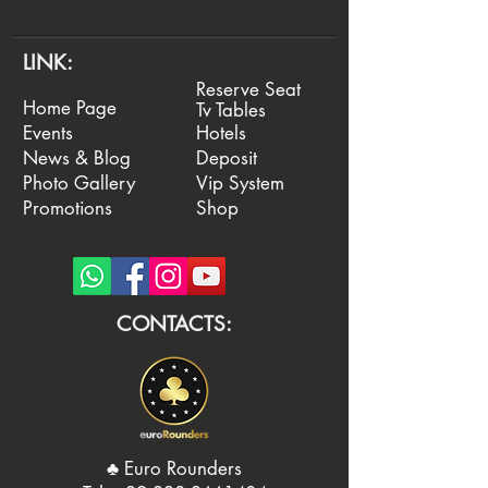
- European Poker Open -
Treasure Mystery
Mystery Bounty!
LINK:
Reserve Seat
Home Page
Tv Tables
Events
Hotels
News & Blog
Deposit
Photo Gallery
Vip System
Promotions
Shop
CONTACTS:
♣️ Euro Rounders