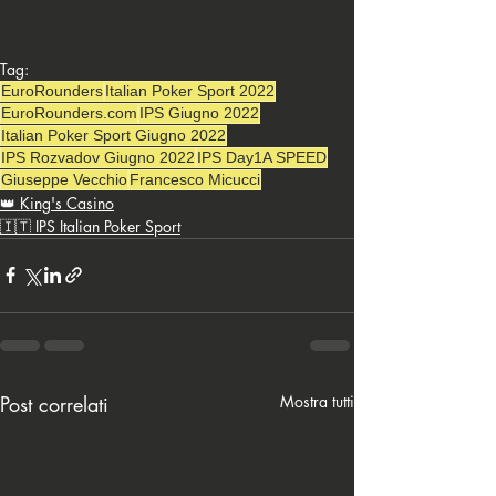
Tag:
EuroRounders
Italian Poker Sport 2022
EuroRounders.com
IPS Giugno 2022
Italian Poker Sport Giugno 2022
IPS Rozvadov Giugno 2022
IPS Day1A SPEED
Giuseppe Vecchio
Francesco Micucci
👑 King's Casino
🇮🇹 IPS Italian Poker Sport
Post correlati
Mostra tutti