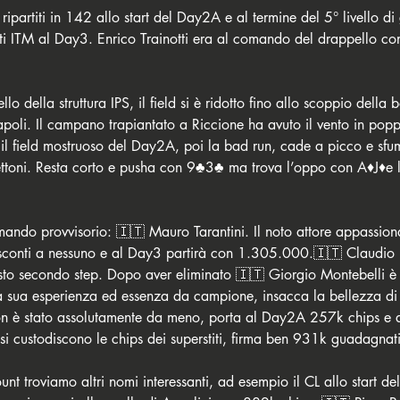
ipartiti in 142 allo start del Day2A e al termine del 5° livello di
ati ITM al Day3. Enrico Trainotti era al comando del drappello co
lo della struttura IPS, il field si è ridotto fino allo scoppio della 
poli. Il campano trapiantato a Riccione ha avuto il vento in popp
l field mostruoso del Day2A, poi la bad run, cade a picco e sfum
ttoni. Resta corto e pusha con 9♣️3♣️ ma trova l’oppo con A♦️J♦️e l
ando provvisorio: 🇮🇹 Mauro Tarantini. Il noto attore appassion
o sconti a nessuno e al Day3 partirà con 1.305.000.🇮🇹 Claudi
to secondo step. Dopo aver eliminato 🇮🇹 Giorgio Montebelli è 
a sua esperienza ed essenza da campione, insacca la bellezza di
on è stato assolutamente da meno, porta al Day2A 257k chips e 
si custodiscono le chips dei superstiti, firma ben 931k guadagnati
ount troviamo altri nomi interessanti, ad esempio il CL allo start 