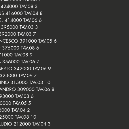
 424000 TAV.08 3 
S 416000 TAV.04 8 
L 414000 TAV.06 6 
N 395000 TAV.03 3 
92000 TAV.03 7 
NCESCO 391000 TAV.05 6 
 375000 TAV.08 6 
71000 TAV.08 9 
 356000 TAV.06 7 
ERTO 342000 TAV.06 9 
323000 TAV.09 7 
INO 315000 TAV.03 10 
SANDRO 309000 TAV.06 8 
293000 TAV.03 6 
0000 TAV.05 5 
6000 TAV.04 2 
225000 TAV.08 10 
UDIO 212000 TAV.04 3 