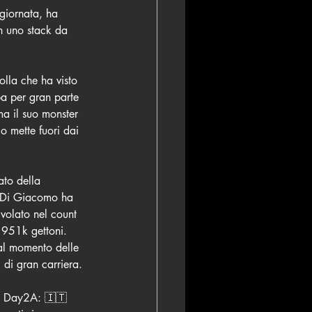
 giornata, ha 
n uno stack da 
bolla che ha visto 
a per gran parte 
a il suo monster 
o mette fuori dai 
ato della 
o Di Giacomo ha 
volato nel count 
 951k gettoni. 
al momento delle 
 di gran carriera. 
del Day2A: 🇮🇹 