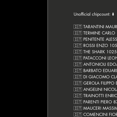
Unofficial chipcount: ⬇️ 
🇮🇹 TARANTINI MAUR
🇮🇹 TERMINE CARLO 
🇮🇹 PENITENTE ALES
🇮🇹 ROSSI ENZO 105
🇮🇹 THE SHARK 1025
🇮🇹 PATACCONI LEO
🇮🇹 ANTONIOLI EDO
🇮🇹 BARBATO EDUAR
🇮🇹 DI GIACOMO CL
🇮🇹 GEROLA FILIPPO
🇮🇹 ANGELINI NICOL
🇮🇹 TRAINOTTI ENRI
🇮🇹 PARENTI PIERO 8
🇮🇹 MAUCERI MASSIM
🇮🇹 COMENCINI FIO