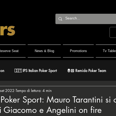
eserve Seat
News & Blog
Promotions
Tv Table
ion
🇮🇹 IPS Italian Poker Sport
🤴🏻 Remida Poker Team
set 2022
Tempo di lettura: 4 min
h Roller
🐺 White Wolf
🔶 BPC Balcan Poker Circuit
🇫
 Poker Sport: Mauro Tarantini si
 Giacomo e Angelini on fire
r
⚔️ Warriors
🎅🏻 ER Grand Final
♠️ Road to PSPC