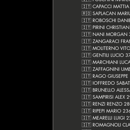
🇮🇹 CAPACCI MATTIA
🇷🇴 SAPLACAN MARIU
🇮🇹 ROBOSCHI DANIE
🇮🇹 PIRINI CHRISTIA
🇮🇹 NANI MORGAN 3
🇮🇹 ZANGARACI FRA
🇮🇹 MOLITERNO VITO
🇮🇹 GENTILI LUCIO 3
🇮🇹 MARCHIANI LUCA
🇮🇹 ZAFFAGNINI UMB
🇮🇹 RAGO GIUSEPPE 
🇮🇹 IOFFREDO SABAT
🇮🇹 BRUNELLO ALES
🇮🇹 SAMPIRISI ALEX 
🇮🇹 RENZI RENZO 28
🇮🇹 RIPEPI MARIO 23
🇮🇹 MEARELLI LUIGI 
🇮🇹 ROMAGNOLI CLA