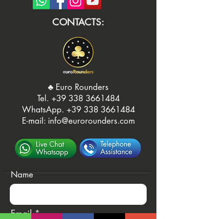
CONTACTS:
♣️ Euro Rounders
Tel. ‭
+39 338 3661484
WhatsApp.
‭+39 338 3661484‬
E-mail:
info@eurorounders.com
Name
Email