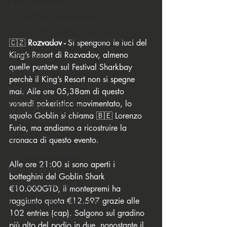
🔶 BPC Balcan Poker Circuit
🇫🇷 FPF France Poker Festival
🇪🇸 CNP Circuito Nacional de Poker
🇨🇿 
Rozvadov - 
Si spengono le luci del 
King’s Resort di Rozvadov, almeno 
⚔️ Warriors
quelle puntate sul Festival Sharkbay 
🎅🏻 ER Grand Final
perchè il King’s Resort non si spegne 
♠️ Road to PSPC
mai. Alle ore 05,38am di questo 
venerdì pokeristico movimentato, lo 
♦️ PPT People's Poker Tour
squalo Goblin si chiama 🇧🇪 Lorenzo 
🇮🇹 IPO Italian Poker Open
Furia, ma andiamo a ricostruire la 
🇮🇹 IPO Master
cronaca di questo evento. 
🇸🇮 Perla Poker Room
Alle ore 21:00 si sono aperti i 
👑 King's Casino
botteghini del Goblin Shark 
🇸🇲 Giochi Del Titano
€10.000GTD, il montepremi ha 
raggiunto quota €12.597 grazie alle 
🇱🇮 Gran Casino Liechtenstein
102 entries (cap). Salgono sul gradino 
🇮🇹 Casino di Sanremo
più alto del podio in due, nonostante il 