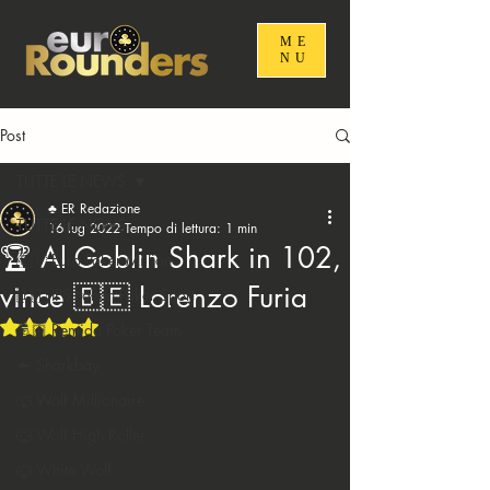
ME
NU
Post
TUTTE LE NEWS
♣️ ER Redazione
TUTTE LE NEWS
16 lug 2022
Tempo di lettura: 1 min
🏆 Al Goblin Shark in 102,
🇪🇺 Euro Poker Million
vince 🇧🇪 Lorenzo Furia
🇮🇹 IPS Italian Poker Sport
Valutazione NaN stelle su 5.
🤴🏻 Remida Poker Team
🦈 Sharkbay
🐺 Wolf Millionaire
🐺 Wolf High Roller
🐺 White Wolf