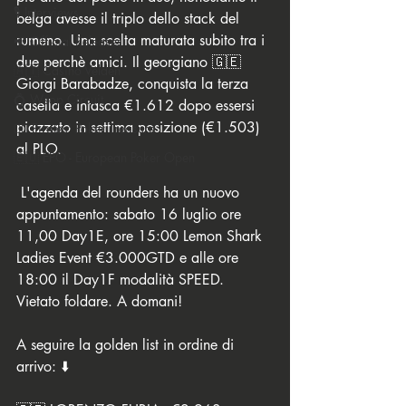
🎙️ Interviews
belga avesse il triplo dello stack del 
rumeno. Una scelta maturata subito tra i 
📢 Official Releases
due perchè amici. Il georgiano 🇬🇪 
🇦🇹 Casino Velden
Giorgi Barabadze, conquista la terza 
💍 Wsop Circuit
casella e intasca €1.612 dopo essersi 
piazzato in settima posizione (€1.503) 
🏴‍☠️ Pirates' Poker Treasure
al PLO.
🇪🇺 EPO - European Poker Open
 L'agenda del rounders ha un nuovo 
appuntamento: sabato 16 luglio ore 
11,00 Day1E, ore 15:00 Lemon Shark 
Ladies Event €3.000GTD e alle ore 
18:00 il Day1F modalità SPEED. 
Vietato foldare. A domani!
A seguire la golden list in ordine di 
arrivo: ⬇️ 