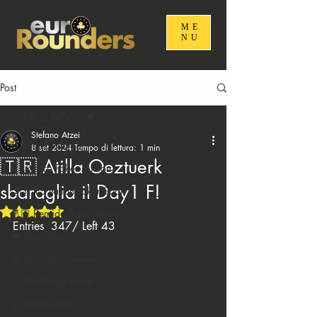
ME
NU
Post
TUTTE LE NEWS
Stefano Atzei
TUTTE LE NEWS
8 set 2024
Tempo di lettura: 1 min
🇹🇷 Atilla Oeztuerk
🇪🇺 Euro Poker Million
sbaraglia il Day1 F!
🇮🇹 IPS Italian Poker Sport
Valutazione NaN stelle su 5.
🤴🏻 Remida Poker Team
Entries  347/ Left 43
🦈 Sharkbay
🐺 Wolf Millionaire
🐺 Wolf High Roller
🐺 White Wolf