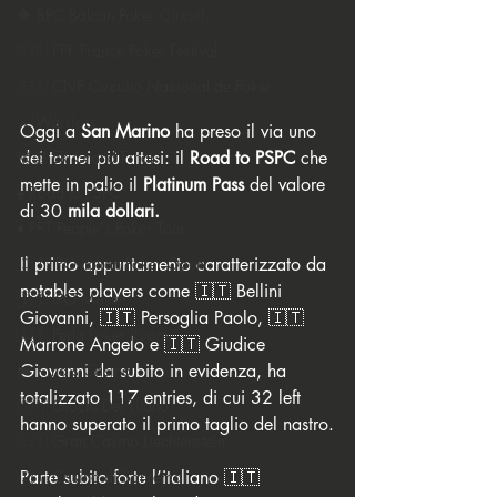
🔶 BPC Balcan Poker Circuit
🇫🇷 FPF France Poker Festival
🇪🇸 CNP Circuito Nacional de Poker
⚔️ Warriors
Oggi a 
San Marino
 ha preso il via uno 
dei tornei più attesi: il 
Road to PSPC
 che 
🎅🏻 ER Grand Final
mette in palio il 
Platinum Pass 
del valore 
♠️ Road to PSPC
di 30 
mila dollari.
♦️ PPT People's Poker Tour
Il primo appuntamento caratterizzato da 
🇮🇹 IPO Italian Poker Open
notables players come 🇮🇹 Bellini 
🇮🇹 IPO Master
Giovanni, 🇮🇹 Persoglia Paolo, 🇮🇹 
🇸🇮 Perla Poker Room
Marrone Angelo e 🇮🇹 Giudice 
Giovanni da subito in evidenza, ha 
👑 King's Casino
totalizzato 117 entries, di cui 32 left 
🇸🇲 Giochi Del Titano
hanno superato il primo taglio del nastro.
🇱🇮 Gran Casino Liechtenstein
Parte subito forte l’italiano 🇮🇹 
🇮🇹 Casino di Sanremo