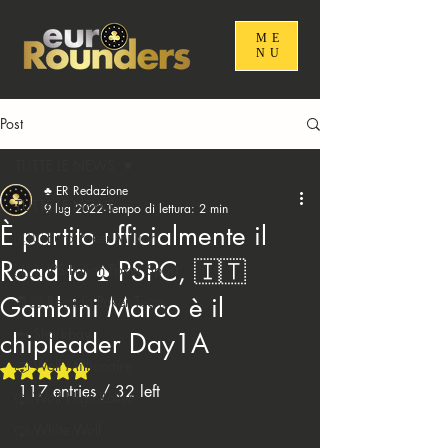
ME
NU
Post
TUTTE LE NEWS
♣️ ER Redazione
TUTTE LE NEWS
9 lug 2022
Tempo di lettura: 2 min
È partito ufficialmente il
🇪🇺 Euro Poker Million
Road to ♠️ PSPC, 🇮🇹
🇮🇹 IPS Italian Poker Sport
Gambini Marco è il
🤴🏻 Remida Poker Team
🦈 Sharkbay
chipleader Day1A
🐺 Wolf Millionaire
Valutazione NaN stelle su 5.
117 entries / 32 left
🐺 Wolf High Roller
🐺 White Wolf