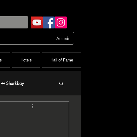
Accedi
s
Hotels
Hall of Fame
🦈 Sharkbay
 FPF France Poker Festival
♦️ PPT People's Poker Tour