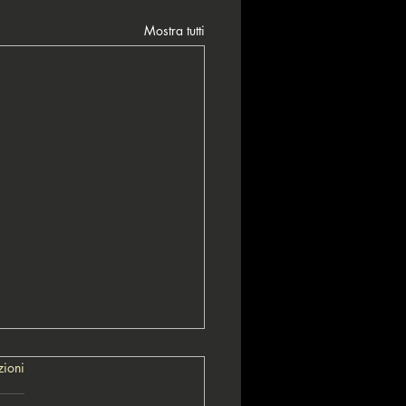
Mostra tutti
zioni