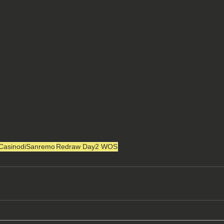
CasinodiSanremo
Redraw Day2 WOS