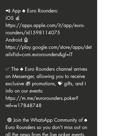
📲 App ♣️ Euro Rounders:
iOS 🍎 
https://apps.apple.com/it/app/euro-
rounders/id1598114075
Android 🤖 
https://play.google.com/store/apps/det
ails?id=com.eurorounders&gl=IT
✅ The ♣️ Euro Rounders channel arrives 
on Messenger, allowing you to receive 
exclusive 🎁 promotions, 💝 gifts, and ℹ️ 
info on our events: 
https://m.me/eurorounders.poker?
ref=w17848748
 🟢 Join the WhatsApp Community of ♣️ 
Euro Rounders so you don't miss out on 
all the news from the live poker events 