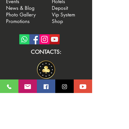
Events
Hotels
News & Blog
Deposit
Photo Gallery
Vip System
Promotions
Shop
CONTACTS:
♣️ Euro Rounders
Tel. ‭
+39 338 3661484
WhatsApp.
‭+39 338 3661484‬
E-mail:
info@eurorounders.com