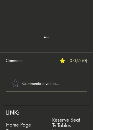
Commenti
0.0/5 (0)
Commenta e valuta...
🇮🇹Andrea Rocci
🤴🇮🇹 Geremia 
presenta IPO Sanremo:
il nuovo ReMida
"Boom di prenotazioni per
deal | Podio Ital
l'edizione 2026; Sanremo
Classifica team v
non delude mai"
LINK:
Reserve Seat
Home Page
Tv Tables