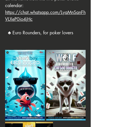
calendar: 
https://chat.whatsapp.com/LyaMnSanFh
VLXeP0io4jHc
  ♣️ Euro Rounders, for poker lovers 