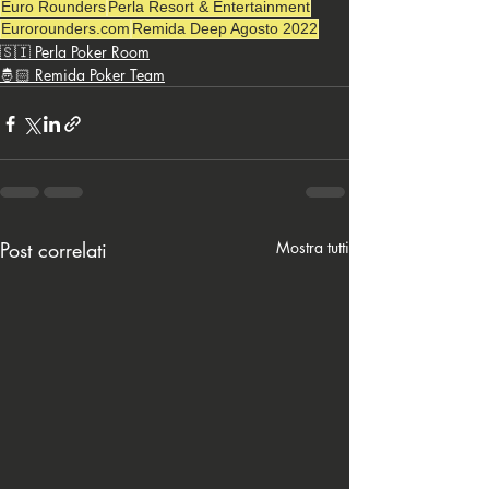
Euro Rounders
Perla Resort & Entertainment
Eurorounders.com
Remida Deep Agosto 2022
🇸🇮 Perla Poker Room
🤴🏻 Remida Poker Team
Post correlati
Mostra tutti