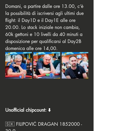
Domani, a partire dalle ore 13.00, c’è 
la possibilità di iscriversi agli ultimi due 
flight: il Day1D e il Day1E alle ore 
20.00. Lo stack iniziale non cambia, 
60k gettoni e 10 livelli da 40 minuti a 
disposizione per qualificarsi al Day2B 
domenica alle ore 14,00.
Unofficial chipcount: ⬇️ 
🇸🇰 FILIPOVIĆ DRAGAN 1852000 - 