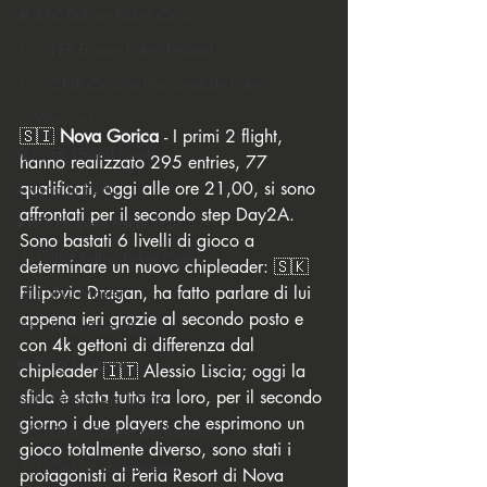
🔶 BPC Balcan Poker Circuit
🇫🇷 FPF France Poker Festival
🇪🇸 CNP Circuito Nacional de Poker
⚔️ Warriors
🇸🇮 
Nova Gorica 
-
I primi 2 flight, 
🎅🏻 ER Grand Final
hanno realizzato 295 entries, 77 
qualificati, oggi alle ore 21,00, si sono 
♠️ Road to PSPC
affrontati per il secondo step Day2A. 
♦️ PPT People's Poker Tour
Sono bastati 6 livelli di gioco a 
🇮🇹 IPO Italian Poker Open
determinare un nuovo chipleader: 🇸🇰 
Filipovic Dragan, ha fatto parlare di lui 
🇮🇹 IPO Master
appena ieri grazie al secondo posto e 
🇸🇮 Perla Poker Room
con 4k gettoni di differenza dal 
👑 King's Casino
chipleader 🇮🇹 Alessio Liscia; oggi la 
sfida è stata tutta tra loro, per il secondo 
🇸🇲 Giochi Del Titano
giorno i due players che esprimono un 
🇱🇮 Gran Casino Liechtenstein
gioco totalmente diverso, sono stati i 
🇮🇹 Casino di Sanremo
protagonisti al Perla Resort di Nova 