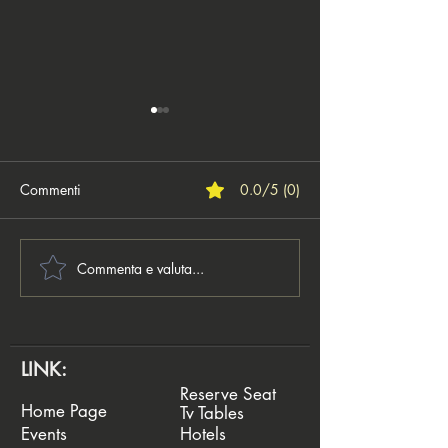
Commenti
0.0/5 (0)
Commenta e valuta...
🇮🇹Podio tutto Italiano al
🇮🇹Gianni Graz
Day1C: Carocci,Oliveri e
prende la testa 
Voltolina chiudono in
testa.
LINK:
Reserve Seat
Home Page
Tv Tables
Events
Hotels