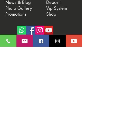
News & Blog
Deposit
Photo Gallery
Vip System
Promotions
Shop
CONTACTS:
♣️ Euro Rounders
Tel. ‭
+39 338 3661484
WhatsApp.
‭+39 338 3661484‬
E-mail:
info@eurorounders.com