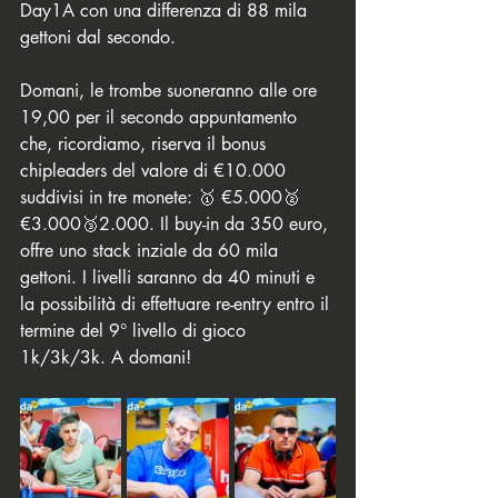
Day1A con una differenza di 88 mila 
gettoni dal secondo.
Domani, le trombe suoneranno alle ore 
19,00 per il secondo appuntamento 
che, ricordiamo, riserva il bonus 
chipleaders del valore di €10.000 
suddivisi in tre monete: 🥇 €5.000🥈 
€3.000🥉2.000. Il buy-in da 350 euro, 
offre uno stack inziale da 60 mila 
gettoni. I livelli saranno da 40 minuti e 
la possibilità di effettuare re-entry entro il 
termine del 9° livello di gioco 
1k/3k/3k. A domani!