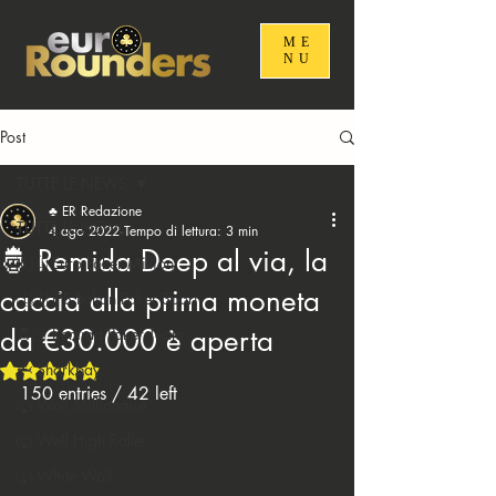
ME
NU
Post
TUTTE LE NEWS
♣️ ER Redazione
TUTTE LE NEWS
4 ago 2022
Tempo di lettura: 3 min
🤴 Remida Deep al via, la
🇪🇺 Euro Poker Million
caccia alla prima moneta
🇮🇹 IPS Italian Poker Sport
da €30.000 è aperta
🤴🏻 Remida Poker Team
🦈 Sharkbay
Valutazione NaN stelle su 5.
150 entries / 42 left 
🐺 Wolf Millionaire
🐺 Wolf High Roller
🐺 White Wolf