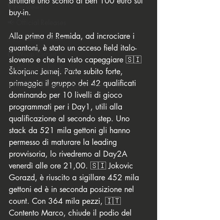
sfruttare uno sconto di ben 100 euro sul 
🎙️ Interviews
buy-in.
📢 Official Releases
Alla prima di Remida, ad incrociare i 
🇦🇹 Casino Velden
guantoni, è stato un acceso field italo-
💍 Wsop Circuit
sloveno e che ha visto capeggiare 🇸🇮 
🏴‍☠️ Pirates' Poker Treasure
Škorjanc Jernej. Parte subito forte, 
primeggia il gruppo dei 42 qualificati 
🇪🇺 EPO - European Poker Open
dominando per 10 livelli di gioco 
programmati per i Day1, utili alla 
qualificazione al secondo step. Uno 
stack da 521 mila gettoni gli hanno 
permesso di maturare la leading 
provvisoria, lo rivedremo al Day2A 
venerdì alle ore 21,00. 🇸🇮 Jokovic 
Gorazd, è riuscito a sigillare 452 mila 
gettoni ed è in seconda posizione nel 
count. Con 364 mila pezzi, 🇮🇹 
Contento Marco, chiude il podio del 