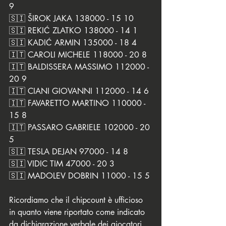
9 
🇸🇮 ŠIROK JAKA 138000 - 15 10 
🇸🇮 REKIĆ ZLATKO 138000 - 14 1 
🇸🇮 KADIĆ ARMIN 135000 - 18 4 
🇮🇹 CAROLI MICHELE 118000 - 20 8 
🇮🇹 BALDISSERA MASSIMO 112000 - 
20 9 
🇮🇹 CIANI GIOVANNI 112000 - 14 6 
🇮🇹 FAVARETTO MARTINO 110000 - 
15 8 
🇮🇹 PASSARO GABRIELE 102000 - 20 
5 
🇸🇮 TESLA DEJAN 97000 - 14 8 
🇸🇮 VIDIC TIM 47000 - 20 3 
🇸🇮 MADOLEV DOBRIN 11000 - 15 5
Ricordiamo che il chipcount è ufficioso 
in quanto viene riportato come indicato 
da dichiarazione verbale dei giocatori