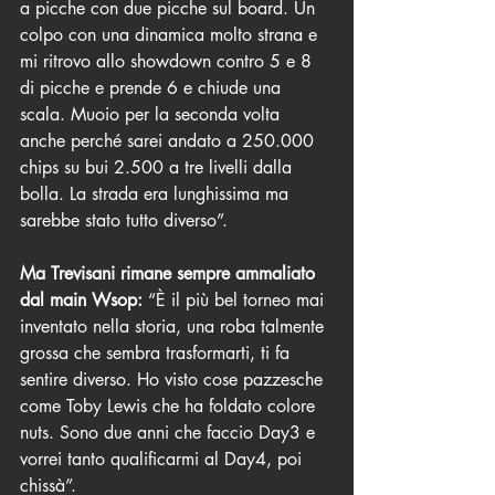
a picche con due picche sul board. Un 
colpo con una dinamica molto strana e 
mi ritrovo allo showdown contro 5 e 8 
di picche e prende 6 e chiude una 
scala. Muoio per la seconda volta 
anche perché sarei andato a 250.000 
chips su bui 2.500 a tre livelli dalla 
bolla. La strada era lunghissima ma 
sarebbe stato tutto diverso”. 
Ma Trevisani rimane sempre ammaliato 
dal main Wsop:
 “È il più bel torneo mai 
inventato nella storia, una roba talmente 
grossa che sembra trasformarti, ti fa 
sentire diverso. Ho visto cose pazzesche 
come Toby Lewis che ha foldato colore 
nuts. Sono due anni che faccio Day3 e 
vorrei tanto qualificarmi al Day4, poi 
chissà”. 