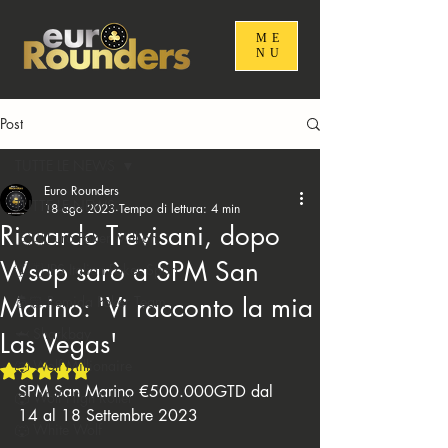
ME
NU
Post
TUTTE LE NEWS
Euro Rounders
TUTTE LE NEWS
18 ago 2023
Tempo di lettura: 4 min
Riccardo Trevisani, dopo
🇪🇺 Euro Poker Million
Wsop sarò a SPM San
🇮🇹 IPS Italian Poker Sport
Marino: 'Vi racconto la mia
🤴🏻 Remida Poker Team
🦈 Sharkbay
Las Vegas'
🐺 Wolf Millionaire
Valutazione NaN stelle su 5.
SPM San Marino €500.000GTD dal 
🐺 Wolf High Roller
14 al 18 Settembre 2023
🐺 White Wolf