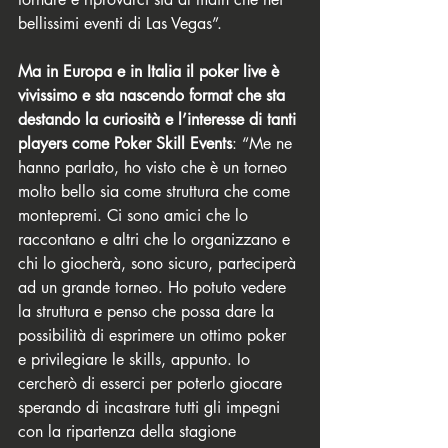
bellissimi eventi di Las Vegas”. 
Ma in Europa e in Italia il poker live è 
vivissimo e sta nascendo format che sta 
destando la curiosità e l’interesse di tanti 
players come Poker Skill Events
: “Me ne 
hanno parlato, ho visto che è un torneo 
molto bello sia come struttura che come 
montepremi. Ci sono amici che lo 
raccontano e altri che lo organizzano e 
chi lo giocherà, sono sicuro, parteciperà 
ad un grande torneo. Ho potuto vedere 
la struttura e penso che possa dare la 
possibilità di esprimere un ottimo poker 
e privilegiare le skills, appunto. Io 
cercherò di esserci per poterlo giocare 
sperando di incastrare tutti gli impegni 
con la ripartenza della stagione 