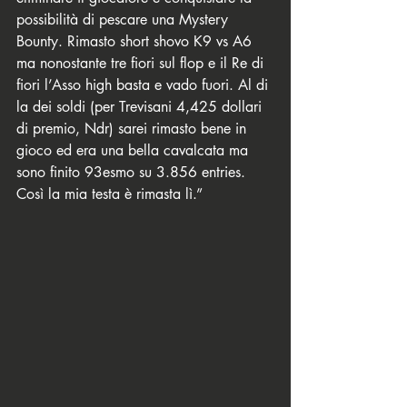
possibilità di pescare una Mystery 
Bounty. Rimasto short shovo K9 vs A6 
ma nonostante tre fiori sul flop e il Re di 
fiori l’Asso high basta e vado fuori. Al di 
la dei soldi (per Trevisani 4,425 dollari 
di premio, Ndr) sarei rimasto bene in 
gioco ed era una bella cavalcata ma 
sono finito 93esmo su 3.856 entries. 
Così la mia testa è rimasta lì.” 