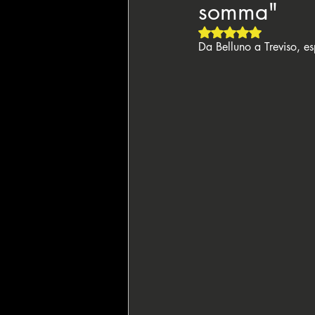
somma"
Valutazione NaN ste
🇮🇹 IPO Italian Poker Open
🇮
Da Belluno a Treviso, e
🇱🇮 Gran Casino Liechtenstein
💍 Wsop Circuit
🏴‍☠️ Pirates' P