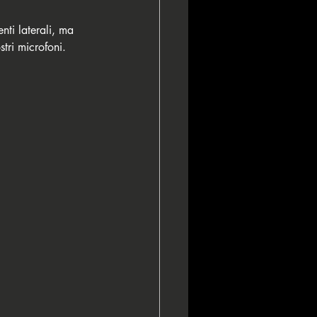
ti laterali, ma 
tri microfoni.