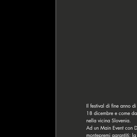
Il festival di fine anno d
18 dicembre e come da t
nella vicina Slovenia.
Ad un Main Event con Day1
montepremi garantiti: la 