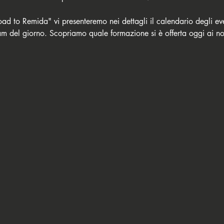
d to Remida" vi presenteremo nei dettagli il calendario degli even
m del giorno. Scopriamo quale formazione si è offerta oggi ai nos