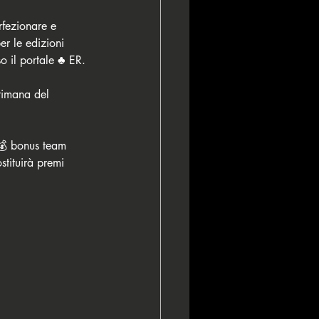
rfezionare e 
er le edizioni 
 il portale ♣️ ER. 
timana del 
💰 bonus team 
tituirà premi 