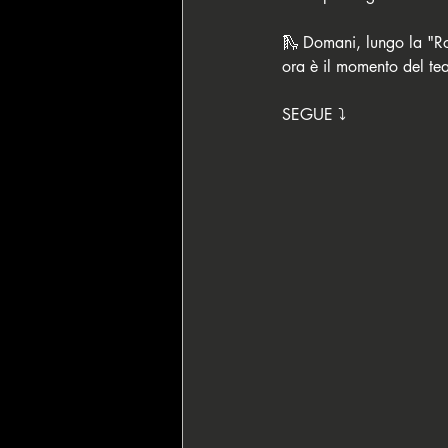
🛝 Domani, lungo la "Roa
ora è il momento del tea
SEGUE ⤵️