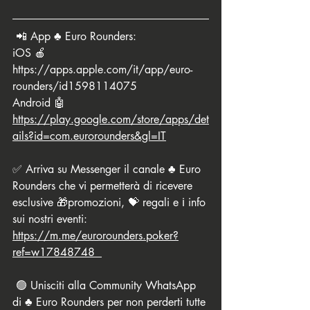
 📲 App ♣️ Euro Rounders:
iOS 🍎 
https://apps.apple.com/it/app/euro-
rounders/id1598114075
Android 🤖 
https://play.google.com/store/apps/det
ails?id=com.eurorounders&gl=IT
✅ Arriva su Messenger il canale ♣️ Euro 
Rounders che vi permetterà di ricevere 
esclusive 🎁promozioni, 💝 regali e ℹ️ info 
sui nostri eventi: 
https://m.me/eurorounders.poker?
ref=w17848748
 🟢 Unisciti alla Community WhatsApp 
di ♣️ Euro Rounders per non perderti tutte 