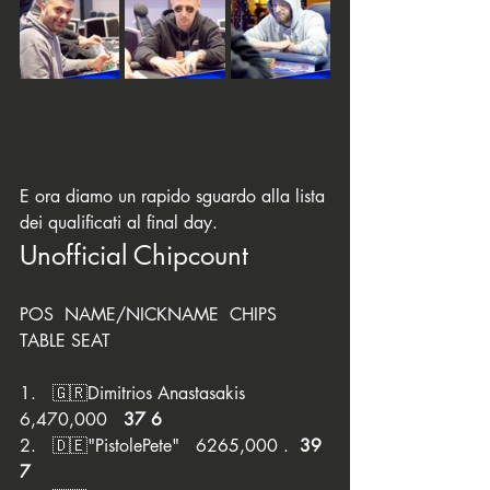
E ora diamo un rapido sguardo alla lista 
dei qualificati al final day.
Unofficial Chipcount
POS  NAME/NICKNAME  CHIPS 
TABLE SEAT
1.   🇬🇷Dimitrios Anastasakis   
6,470,000   
37 6
2.   🇩🇪"PistolePete"   6265,000 . 
 39 
7