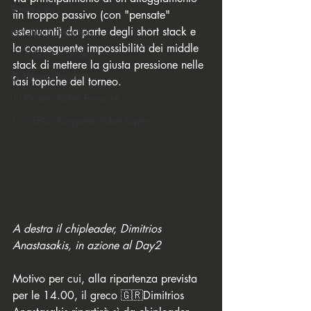
🎙️ Interviews
fin troppo passivo (con "pensate" 
estenuanti) da parte degli short stack e 
📢 Official Releases
la conseguente impossibilità dei middle 
🇦🇹 Casino Velden
stack di mettere la giusta pressione nelle 
💍 Wsop Circuit
fasi topiche del torneo.
🏴‍☠️ Pirates' Poker Treasure
🇪🇺 EPO - European Poker Open
A destra il chipleader, Dimitrios 
Anastasakis, in azione al Day2
Motivo per cui, alla ripartenza prevista 
per le 14.00, il greco 🇬🇷Dimitrios 