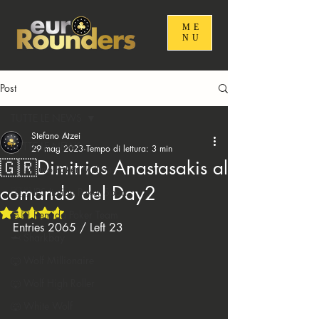
ME
NU
Post
TUTTE LE NEWS
Stefano Atzei
TUTTE LE NEWS
29 mag 2023
Tempo di lettura: 3 min
🇬🇷Dimitrios Anastasakis al
🇪🇺 Euro Poker Million
comando del Day2
🇮🇹 IPS Italian Poker Sport
Valutazione NaN stelle su 5.
🤴🏻 Remida Poker Team
Entries 2065 / Left 23
🦈 Sharkbay
🐺 Wolf Millionaire
🐺 Wolf High Roller
🐺 White Wolf