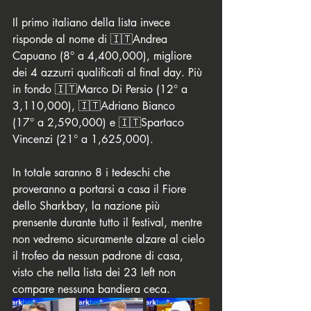
Il primo italiano della lista invece 
risponde al nome di 🇮🇹Andrea 
Capuano (8° a 4,400,000), migliore 
dei 4 azzurri qualificati al final day. Più 
in fondo 🇮🇹Marco Di Persio (12° a 
3,110,000), 🇮🇹Adriano Bianco   
(17° a 2,590,000) e 🇮🇹Spartaco 
Vincenzi (21° a 1,625,000).
In totale saranno 8 i tedeschi che 
proveranno a portarsi a casa il Fiore 
dello Sharkbay, la nazione più 
prensente durante tutto il festival, mentre 
non vedremo sicuramente alzare al cielo 
il trofeo da nessun padrone di casa, 
visto che nella lista dei 23 left non 
compare nessuna bandiera ceca.