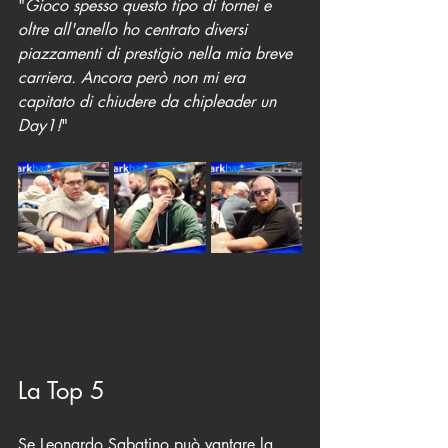
"
Gioco spesso questo tipo di tornei e 
oltre all'anello ho centrato diversi 
piazzamenti di prestigio nella mia breve 
carriera. Ancora però non mi era 
capitato di chiudere da chipleader un 
Day1!
"
La Top 5 
Se Leonardo Sabatino può vantare la 