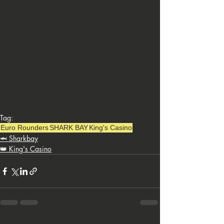
Tag:
Euro Rounders
SHARK BAY
King's Casino
🦈 Sharkbay
👑 King's Casino