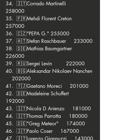
34.  🇮🇹Corrado Martinelli       
258000
35.  🇫🇷Mehdi Florent Creton    
257000
36.  🇨🇿"PEPA G." 255000
37.  🇦🇹Stefan Raschbauer     233000
38.  🇩🇪Mathias Baumgartner     
226000
39.  🇷🇺Sergei Levin         222000
40.  🇧🇬Aleksandar Nikolaev Nanchev 
    202000
41.  🇹🇯Gaetano Moreci     201000
42.  🇩🇪Madeleine Schuffert     
192000
43.  🇮🇹Nicola D Arienzo     181000
44.  🇮🇹Thomas Parrotta     180000
45.  🇩🇪"Greg Meteor"     174000
46.  🇮🇹Paolo Coser     167000
47.  🇮🇹Lorenzo Giannuzzi     143000