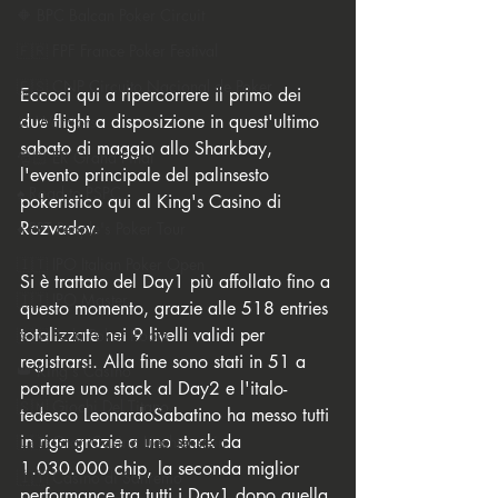
🔶 BPC Balcan Poker Circuit
🇫🇷 FPF France Poker Festival
🇪🇸 CNP Circuito Nacional de Poker
Eccoci qui a ripercorrere il primo dei 
due flight a disposizione in quest'ultimo 
⚔️ Warriors
sabato di maggio allo Sharkbay, 
🎅🏻 ER Grand Final
l'evento principale del palinsesto 
♠️ Road to PSPC
pokeristico qui al King's Casino di 
Rozvadov.
♦️ PPT People's Poker Tour
🇮🇹 IPO Italian Poker Open
Si è trattato del Day1 più affollato fino a 
🇮🇹 IPO Master
questo momento, grazie alle 518 entries 
totalizzate nei 9 livelli validi per 
🇸🇮 Perla Poker Room
registrarsi. Alla fine sono stati in 51 a 
👑 King's Casino
portare uno stack al Day2 e l'italo-
🇸🇲 Giochi Del Titano
tedesco LeonardoSabatino ha messo tutti 
in riga grazie a uno stack da 
🇱🇮 Gran Casino Liechtenstein
1.030.000 chip, la seconda miglior 
🇮🇹 Casino di Sanremo
performance tra tutti i Day1 dopo quella 