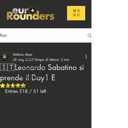
ME
NU
Post
TUTTE LE NEWS
Stefano Atzei
TUTTE LE NEWS
28 mag 2023
Tempo di lettura: 2 min
🇮🇹Leonardo Sabatino si
🇪🇺 Euro Poker Million
prende il Day1 E
🇮🇹 IPS Italian Poker Sport
Valutazione NaN stelle su 5.
🤴🏻 Remida Poker Team
Entries 518 / 51 left 
🦈 Sharkbay
🐺 Wolf Millionaire
🐺 Wolf High Roller
🐺 White Wolf