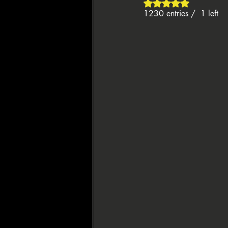
Valutazione NaN ste
1230 entries /  1 left
🇮🇹 IPO Italian Poker Open
🇮
🇱🇮 Gran Casino Liechtenstein
💍 Wsop Circuit
🏴‍☠️ Pirates' P