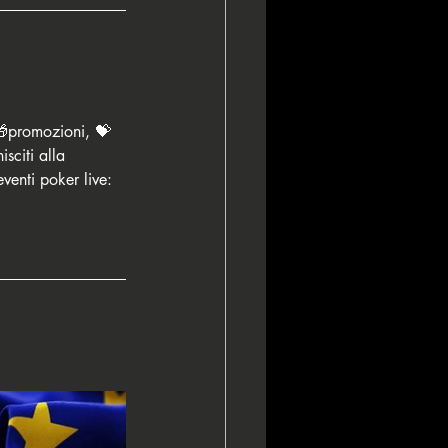
🎁promozioni, 💝 
isciti alla 
enti poker live: 