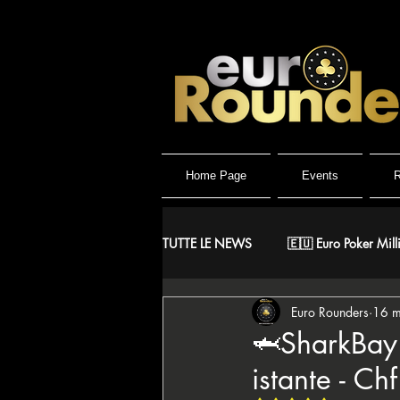
Home Page
Events
R
TUTTE LE NEWS
🇪🇺 Euro Poker Mill
Euro Rounders
16 
🐺 Wolf Millionaire
🐺 Wolf Hig
🦈SharkBay 
istante - C
🇪🇸 CNP Circuito Nacional de Poke