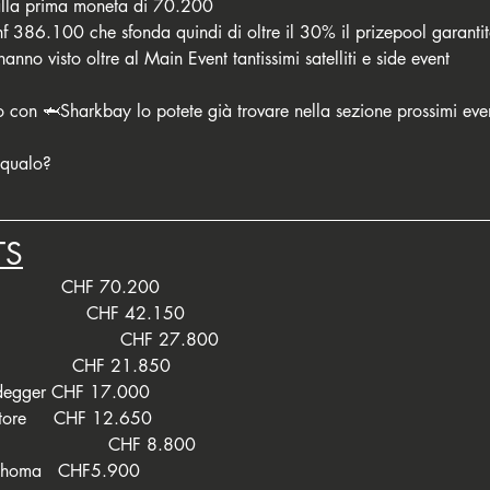
alla prima moneta di 70.200
f 386.100 che sfonda quindi di oltre il 30% il prizepool garanti
anno visto oltre al Main Event tantissimi satelliti e side event
 con 🦈Sharkbay lo potete già trovare nella sezione prossimi even
squalo?
TS
            CHF 70.200
                CHF 42.150
                       CHF 27.800
i             CHF 21.850
idegger CHF 17.000
tore     CHF 12.650
                     CHF 8.800
 Thoma   CHF5.900