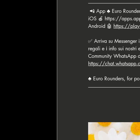
 📲 App ♣️ Euro Rounder
iOS 🍎 
https://apps.a
Android 🤖 
https://pla
✅ Arriva su Messenger il
regali e ℹ️ info sui nostri 
Community WhatsApp di ♣️
https://chat.whatsap
♣️ Euro Rounders, for po