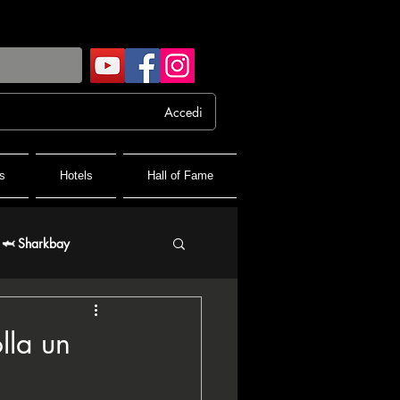
Accedi
s
Hotels
Hall of Fame
🦈 Sharkbay
 FPF France Poker Festival
lla un
♦️ PPT People's Poker Tour