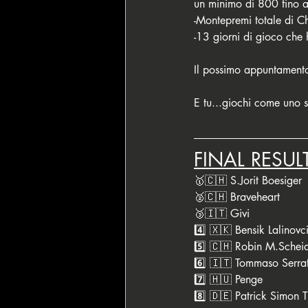
un minimo di 800 fino 
-Montepremi totale di Ch
-13 giorni di gioco che h
Il possimo appuntamento
E tu...giochi come uno 
FINAL RESUL
🥇🇨🇭 S.Jorit Boesiger 
🥈🇨🇭 Braveheart        
🥉🇮🇹 Givi                
4️⃣ 🇽🇰 Bensik Lalinovc
5️⃣ 🇨🇭 Robin M.Sche
6️⃣ 🇮🇹 Tommaso Serra
7️⃣ 🇭🇺 Penge            
8️⃣ 🇩🇪 Patrick Simon