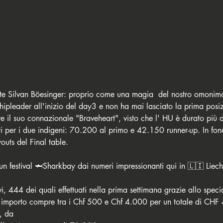
nte Silvan Böesinger: proprio come una magia  del nostro omoni
hipleader all'inizio del day3 e non ha mai lasciato la prima posiz
re il suo connazionale "Braveheart", visto che l' HU è durato più d
ri per i due indigeni: 70.200 al primo e 42.150 runner-up. In fond
youts del Final table. 
un festival 🦈Sharkbay dai numeri impressionanti qui in 🇱🇮 Liecht
i, 444 dei quali effettuati nella prima settimana grazie allo speci
i importo compre tra i Chf 500 e Chf 4.000 per un totale di CH
, da 