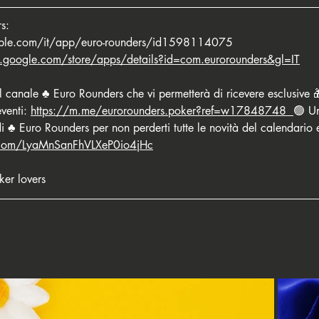
s:
pple.com/it/app/euro-rounders/id1598114075
y.google.com/store/apps/details?id=com.eurorounders&gl=IT
 canale ♣️ Euro Rounders che vi permetterà di ricevere esclusive 
eventi: 
https://m.me/eurorounders.poker?ref=w17848748
🟢 Un
 Euro Rounders per non perderti tutte le novità del calendario ev
p.com/LyaMnSanFhVLXeP0io4jHc
ker lovers 