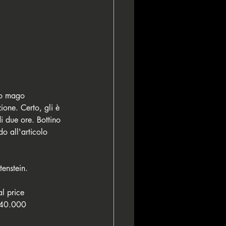
mo mago 
ione. Certo, gli è 
i due ore. Bottino 
o all'articolo 
enstein. 
al price
F 40.000