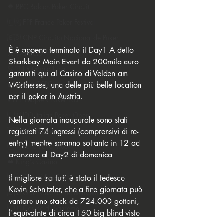
🔶 BPC Balcan Poker Circuit
🇫🇷 FPF France Poker Festival
🇪🇸 CNP Circuito Nacional de Poker
È è appena terminato il Day1 A dello 
⚔️ Warriors
Sharkbay Main Event da 200mila euro 
🎅🏻 ER Grand Final
garantiti qui al Casino di Velden am 
♠️ Road to PSPC
Wörthersee, una delle più belle location 
per il poker in Austria. 
♦️ PPT People's Poker Tour
🇮🇹 IPO Italian Poker Open
Nella giornata inaugurale sono stati 
🇮🇹 IPO Master
registrati 74 ingressi (comprensivi di re-
entry) mentre saranno soltanto in 12 ad 
🇸🇮 Perla Poker Room
avanzare al Day2 di domenica 
👑 King's Casino
🇸🇲 Giochi Del Titano
Il migliore tra tutti è stato il tedesco 
Kevin Schnitzler, che a fine giornata può 
🇱🇮 Gran Casino Liechtenstein
vantare uno stack da 724.000 gettoni, 
🇮🇹 Casino di Sanremo
l'equivalnte di circa 150 big blind visto 