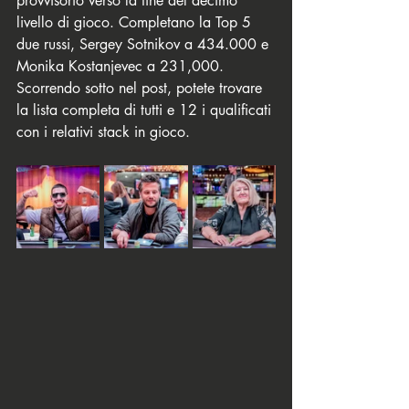
provvisorio verso la fine del decimo 
livello di gioco. Completano la Top 5 
due russi, Sergey Sotnikov a 434.000 e 
Monika Kostanjevec a 231,000. 
Scorrendo sotto nel post, potete trovare 
la lista completa di tutti e 12 i qualificati 
con i relativi stack in gioco.