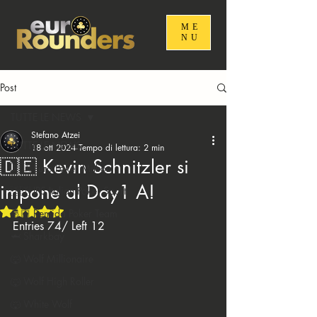
ME
NU
Post
TUTTE LE NEWS
Stefano Atzei
TUTTE LE NEWS
18 ott 2024
Tempo di lettura: 2 min
🇩🇪 Kevin Schnitzler si
🇪🇺 Euro Poker Million
impone al Day1 A!
🇮🇹 IPS Italian Poker Sport
Valutazione NaN stelle su 5.
🤴🏻 Remida Poker Team
Entries 74/ Left 12
🦈 Sharkbay
🐺 Wolf Millionaire
🐺 Wolf High Roller
🐺 White Wolf