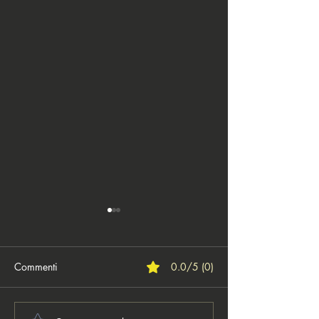
Commenti
0.0/5 (0)