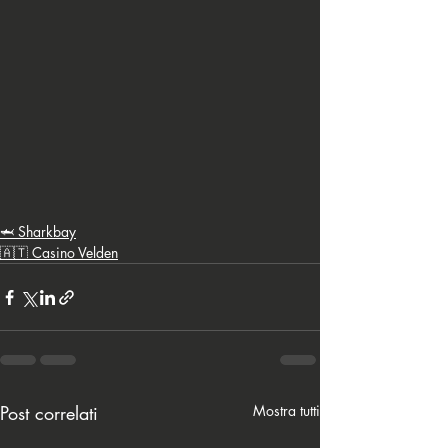
🦈 Sharkbay
🇦🇹 Casino Velden
Post correlati
Mostra tutti