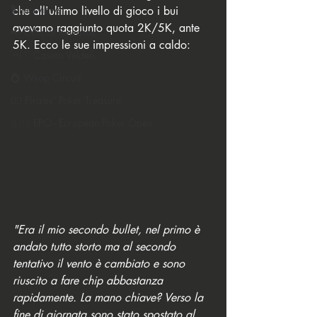
🎙️ Interviews
che all'ultimo livello di gioco i bui 
avevano raggiunto quota 2K/5K, ante 
📢 Official Releases
5K. Ecco le sue impressioni a caldo:
🇦🇹 Casino Velden
💍 Wsop Circuit
🏴‍☠️ Pirates' Poker Treasure
🇪🇺 EPO - European Poker Open
"Era il mio secondo bullet, nel primo è 
andato tutto storto ma al secondo 
tentativo il vento è cambiato e sono 
riuscito a fare chip abbastanza 
rapidamente. La mano chiave? Verso la 
fine di giornata sono stato spostato al 