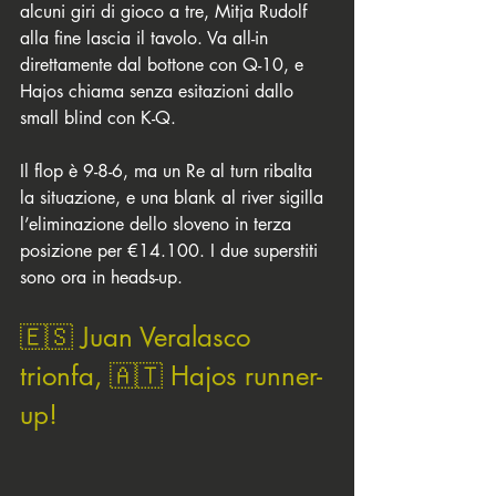
alcuni giri di gioco a tre, Mitja Rudolf 
alla fine lascia il tavolo. Va all-in 
direttamente dal bottone con Q-10, e 
Hajos chiama senza esitazioni dallo 
small blind con K-Q.
Il flop è 9-8-6, ma un Re al turn ribalta 
la situazione, e una blank al river sigilla 
l’eliminazione dello sloveno in terza 
posizione per €14.100. I due superstiti 
sono ora in heads-up.
🇪🇸 Juan Veralasco 
trionfa, 🇦🇹 Hajos runner-
up! 