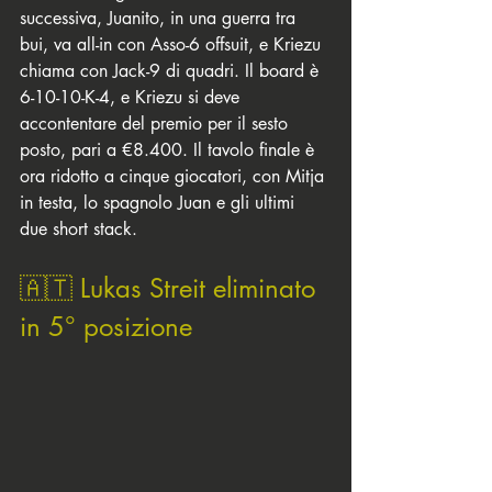
successiva, Juanito, in una guerra tra 
bui, va all-in con Asso-6 offsuit, e Kriezu 
chiama con Jack-9 di quadri. Il board è 
6-10-10-K-4, e Kriezu si deve 
accontentare del premio per il sesto 
posto, pari a €8.400. Il tavolo finale è 
ora ridotto a cinque giocatori, con Mitja 
in testa, lo spagnolo Juan e gli ultimi 
due short stack.
🇦🇹 Lukas Streit eliminato 
in 5° posizione