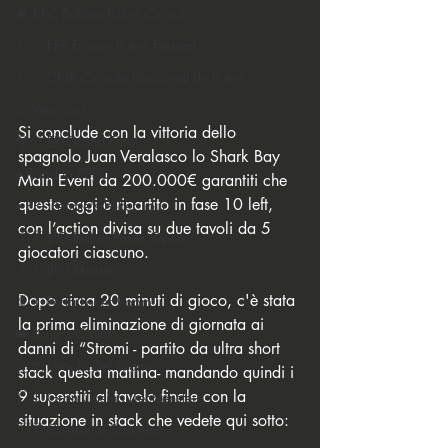
🔶 BPC Balcan Poker Circuit
🇫🇷 FPF France Poker Festival
🇪🇸 CNP Circuito Nacional de Poker
⚔️ Warriors
Si conclude con la vittoria dello 
🎅🏻 ER Grand Final
spagnolo Juan Veralasco lo Shark Bay 
♠️ Road to PSPC
Main Event da 200.000€ garantiti che 
questo oggi è ripartito in fase 10 left, 
♦️ PPT People's Poker Tour
con l’action divisa su due tavoli da 5 
🇮🇹 IPO Italian Poker Open
giocatori ciascuno. 
🇮🇹 IPO Master
Dopo circa 20 minuti di gioco, c'è stata 
🇸🇮 Perla Poker Room
la prima eliminazione di giornata ai 
👑 King's Casino
danni di “Stromi - partito da ultra short 
🇸🇲 Giochi Del Titano
stack questa mattina- mandando quindi i 
9 superstiti al tavolo finale con la 
🇱🇮 Gran Casino Liechtenstein
situazione in stack che vedete qui sotto:
🇮🇹 Casino di Sanremo