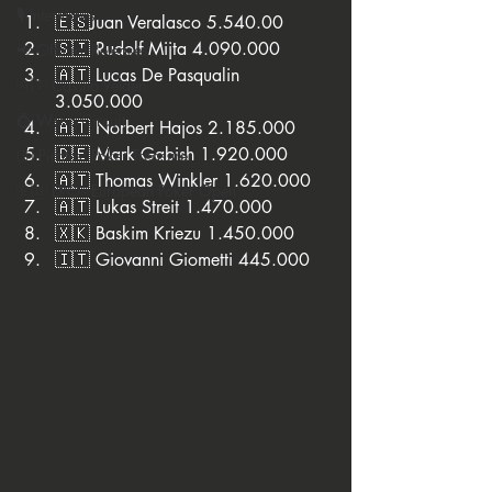
🎙️ Interviews
🇪🇸Juan Veralasco 5.540.00
🇸🇮 Rudolf Mijta 4.090.000
📢 Official Releases
🇦🇹 Lucas De Pasqualin 
🇦🇹 Casino Velden
3.050.000
💍 Wsop Circuit
🇦🇹 Norbert Hajos 2.185.000
🇩🇪 Mark Gabish 1.920.000
🏴‍☠️ Pirates' Poker Treasure
🇦🇹 Thomas Winkler 1.620.000
🇪🇺 EPO - European Poker Open
🇦🇹 Lukas Streit 1.470.000
🇽🇰 Baskim Kriezu 1.450.000
🇮🇹 Giovanni Giometti 445.000