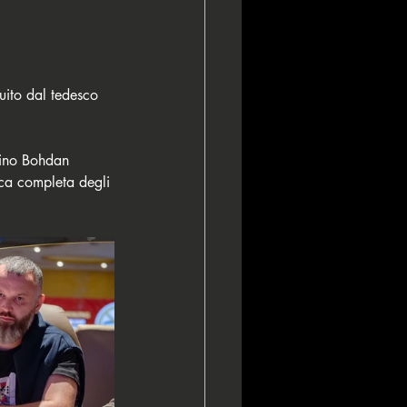
ito dal tedesco 
aino Bohdan 
ca completa degli 