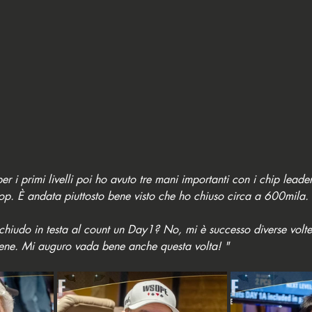
r i primi livelli poi ho avuto tre mani importanti con i chip leader
flop. È andata piuttosto bene visto che ho chiuso circa a 600mila. 
 chiudo in testa al count un Day1? No, mi è successo diverse volt
bene. Mi auguro vada bene anche questa volta! "