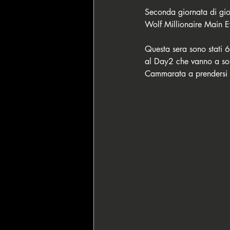
Seconda giornata di gio
Wolf Millionaire Main Ev
Questa sera sono stati 64
al Day2 che vanno a so
Cammarata a prendersi la