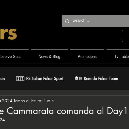
eserve Seat
News & Blog
Promotions
Tv Table
ion
🇮🇹 IPS Italian Poker Sport
🤴🏻 Remida Poker Team
u 2024
Tempo di lettura: 1 min
h Roller
🐺 White Wolf
🔶 BPC Balcan Poker Circuit
🇫
le Cammarata comanda al Day1
024
r
⚔️ Warriors
🎅🏻 ER Grand Final
♠️ Road to PSPC
lle su 5.