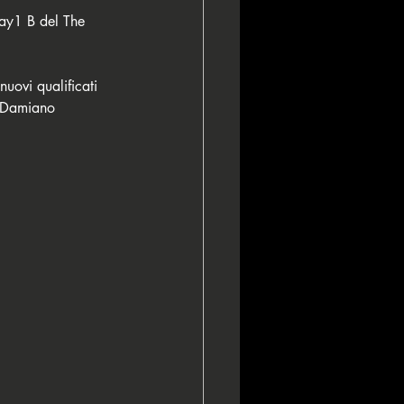
Day1 B del The 
nuovi qualificati 
 Damiano 