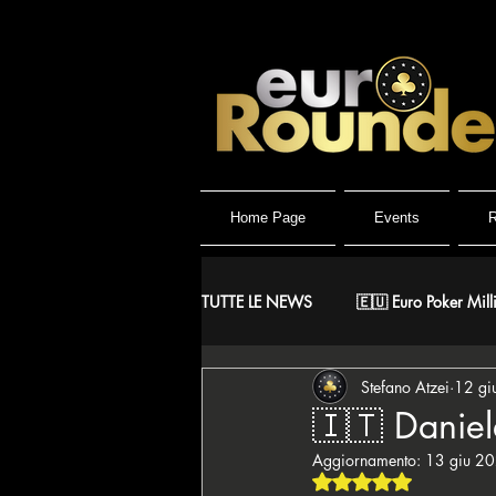
Home Page
Events
R
TUTTE LE NEWS
🇪🇺 Euro Poker Mill
Stefano Atzei
12 gi
🐺 Wolf Millionaire
🐺 Wolf Hig
🇮🇹 Danie
Aggiornamento:
13 giu 2
🇪🇸 CNP Circuito Nacional de Poke
Valutazione NaN ste