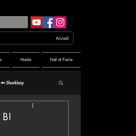
Accedi
s
Hotels
Hall of Fame
🦈 Sharkbay
 FPF France Poker Festival
 B!
♦️ PPT People's Poker Tour