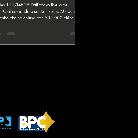
026
111/Left 36 Dall’ottavo livello del
1C al comando è salito il serbo Mladen
enko che ha chiuso con 532.000 chips in
a ai 36 players qualificati che si
resenteranno domani al Final Day dalle 13
 conquistare i premi accumulati e i 35.000
iservati alle squadre. Mladen è partito in
a per poi gestire e anche accumulare stack.
imi comunque i due stack accumulati da
stoforo Pascale con 431.000 e Denis
ina a quota 412.000. I due italiani