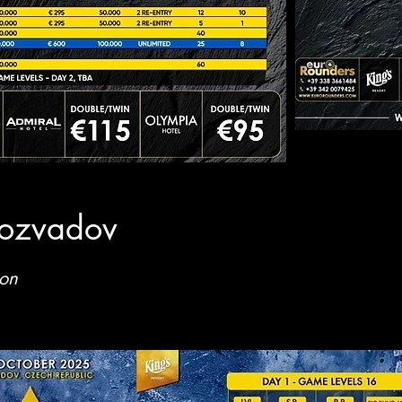
 Rozvadov
ion