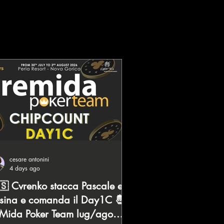
cesare antonini
4 days ago
🇸 Cvrenko stacca Pascale e
sina e comanda il Day1C 🤴
Mida Poker Team lug/ago