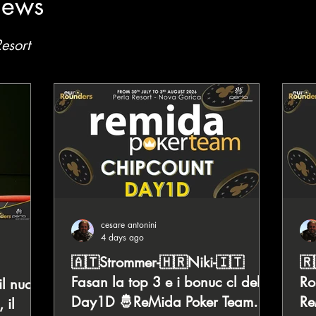
News
Resort
cesare antonini
4 days ago
🇦🇹Strommer-🇭🇷Niki-🇮🇹
🇷
Fasan la top 3 e i bonuc cl del
Ro
il nuovo
Day1D 🤴ReMida Poker Team
Re
 il