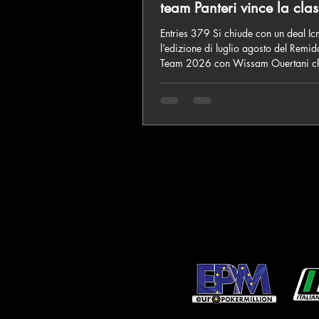
team Panteri vince la clas
squadre!
Entries 379 Si chiude con un deal I
l’edizione di luglio agosto del Remid
Team 2026 con Wissam Ouertani che
nuovo winner del format a squadre d
Rounders e che porta il Team Bullpay
seconda piazza dietro al team Panter
al Team 121. In quarta piazza finisce Vladimir
Lappo che manca il podio che avreb
significato altri 20 punti e la secon
con il Team di Ouertani per il suo Tr
Qui tutta la cronaca del final day Pa