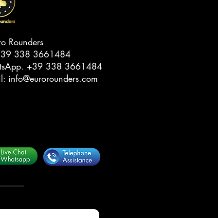
ro Rounders
39 338 3661484‬
tsApp.
‭+39 338 3661484‬
il:
info@eurorounders.com