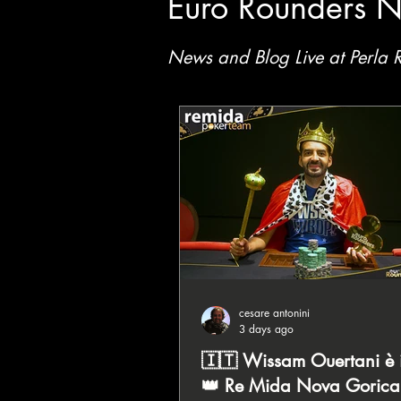
Euro Rounders 
News and Blog Live at
Perla 
cesare antonini
3 days ago
🇮🇹 Wissam Ouertani è 
👑 Re Mida Nova Gorica,