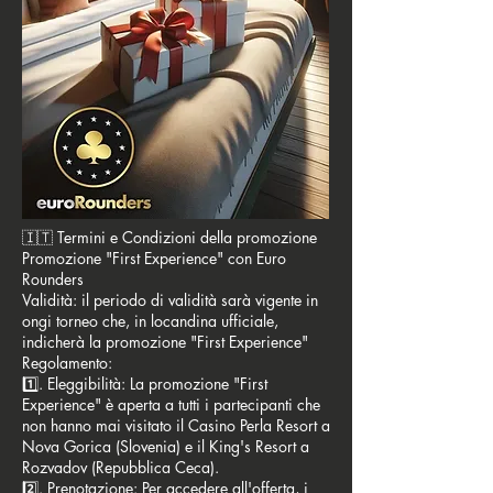
🇮🇹 Termini e Condizioni della promozione
Promozione "First Experience" con Euro
Rounders
Validità: il periodo di validità sarà vigente in
ongi torneo che, in locandina ufficiale,
indicherà la promozione "First Experience"
Regolamento:
1️⃣. Eleggibilità: La promozione "First
Experience" è aperta a tutti i partecipanti che
non hanno mai visitato il Casino Perla Resort a
Nova Gorica (Slovenia) e il King's Resort a
Rozvadov (Repubblica Ceca).
2️⃣. Prenotazione: Per accedere all'offerta, i