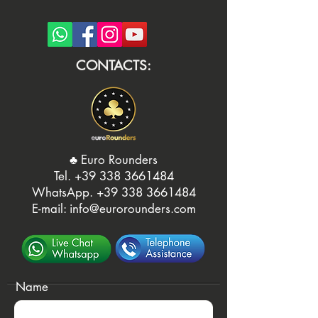
CONTACTS:
♣️ Euro Rounders
Tel. ‭
+39 338 3661484
WhatsApp.
‭+39 338 3661484‬
E-mail:
info@eurorounders.com
Name