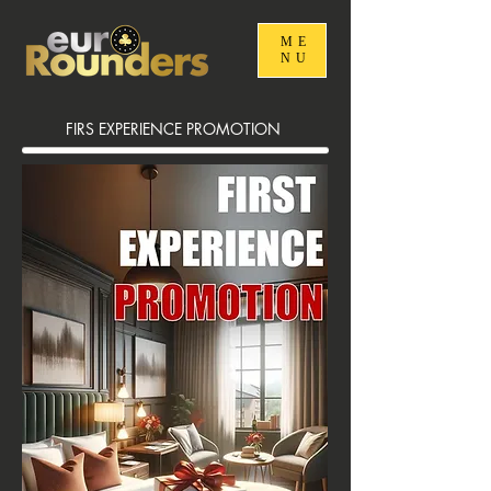
ME
NU
FIRS EXPERIENCE PROMOTION