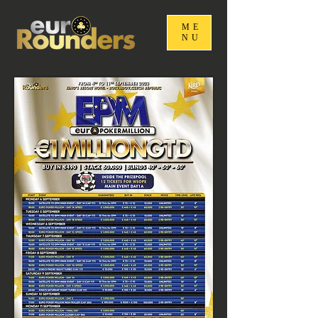
ME
NU