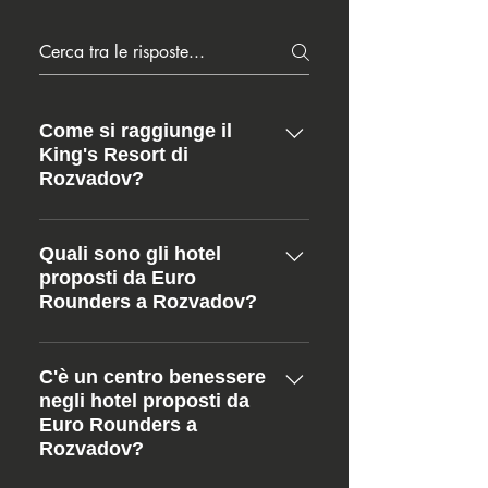
Come si raggiunge il
King's Resort di
Rozvadov?
Rozvadov, 7 348 06 Rozvadov
Repubblica Ceca AEREO
Quali sono gli hotel
proposti da Euro
Norimberga - Germania (135 km -
Rounders a Rozvadov?
1.30 ore) Praga (160 km - 1.30 ore)
Monaco di Baviera - Germania
KING'S Resort ***** OLYMPIA ****
(200 km - 2 ore) TRENO Wernberg
(600 metri)
C'è un centro benessere
- Germania (40 km - 30 min)
negli hotel proposti da
Weiden - Germania (40 km - 30
Euro Rounders a
min) Amberg - Germania (70 km -
Rozvadov?
50 min) Regensburg - Germania
(100 km - 1.10 ore) Norimberga -